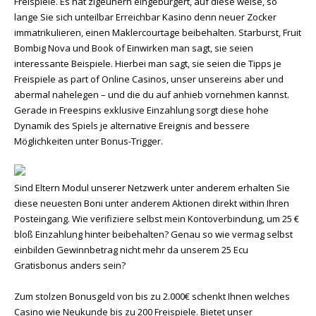
Freispiele. Es hat zigeunern eingebürgert, auf diese weise, so
lange Sie sich unteilbar Erreichbar Kasino denn neuer Zocker
immatrikulieren, einen Maklercourtage beibehalten. Starburst, Fruit
Bombig Nova und Book of Einwirken man sagt, sie seien
interessante Beispiele. Hierbei man sagt, sie seien die Tipps je
Freispiele as part of Online Casinos, unser unsereins aber und
abermal nahelegen – und die du auf anhieb vornehmen kannst.
Gerade in Freespins exklusive Einzahlung sorgt diese hohe
Dynamik des Spiels je alternative Ereignis and bessere
Möglichkeiten unter Bonus-Trigger.
Sind Eltern Modul unserer Netzwerk unter anderem erhalten Sie
diese neuesten Boni unter anderem Aktionen direkt within Ihren
Posteingang. Wie verifiziere selbst mein Kontoverbindung, um 25 €
bloß Einzahlung hinter beibehalten? Genau so wie vermag selbst
einbilden Gewinnbetrag nicht mehr da unserem 25 Ecu
Gratisbonus anders sein?
Zum stolzen Bonusgeld von bis zu 2.000€ schenkt Ihnen welches
Casino wie Neukunde bis zu 200 Freispiele. Bietet unser