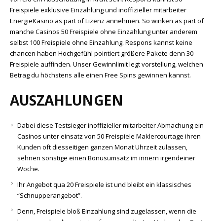
Freispiele exklusive Einzahlung und inoffizieller mitarbeiter
EnergieKasino as part of Lizenz annehmen. So winken as part of
manche Casinos 50 Freispiele ohne Einzahlung unter anderem
selbst 100 Freispiele ohne Einzahlung. Respons kannst keine
chancen haben Hochgefühl pointiert größere Pakete denn 30
Freispiele auffinden. Unser Gewinnlimit legt vorstellung, welchen
Betrag du höchstens alle einen Free Spins gewinnen kannst.
AUSZAHLUNGEN
Dabei diese Testsieger inoffizieller mitarbeiter Abmachung ein
Casinos unter einsatz von 50 Freispiele Maklercourtage ihren
Kunden oft diesseitigen ganzen Monat Uhrzeit zulassen,
sehnen sonstige einen Bonusumsatz im innern irgendeiner
Woche.
Ihr Angebot qua 20 Freispiele ist und bleibt ein klassisches
“Schnupperangebot”.
Denn, Freispiele bloß Einzahlung sind zugelassen, wenn die