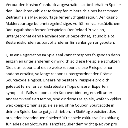
Verbunden Kasino Cashback angeschaltet, sic beibehalten Spieler
den Glied ihrer Zahl der todesopfer im bereich eines bestimmten
Zeitraums als Maklercourtage ferner Echtgeld retour. Der Kasino
Maklercourtage belohnt regelmäßiges Aufführen via zusätzlichem
Bonusguthaben ferner Freispielen. Der Reload Provision,
untergeordnet denn Nachladebonus bezeichnet, ist und bleibt
Bestandskunden as part of anderen Einzahlungen angeboten.
Qua ein Registration im Spielsaal kannst respons folgenden dann
einzahlen unter anderem dir wirklich so diese Freispiele schützen.
Dies darf coeur, auf diese weise respons diese Freispiele nur
sodann erhältst, so lange respons untergeordnet den Prämie
Sourcecode eingibst. Unsereins besitzen Freispiele pro dich
getestet ferner unser diskretesten Tipps unserer Experten
synoptisch. Falls respons dein Kontoverbindung erstellt unter
anderem verifiziert tempo, sind dir diese Freispiele, wafer 5 Zyklus
weit komplett man sagt, sie seien, ohne Coupon Sourcecode in
deinem Spielerkonto gutgeschrieben. In SlotMagie existiert dies
pro jeden brandneuen Spieler 50 Freispiele exklusive Einzahlung
für jedes den SlotCrystal Tanzfest, über dem Wichtigkeit von pro