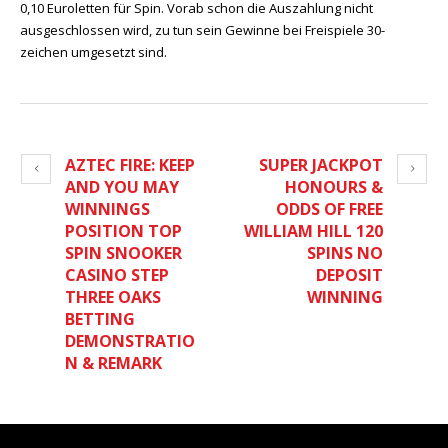
0,10 Euroletten für Spin. Vorab schon die Auszahlung nicht
ausgeschlossen wird, zu tun sein Gewinne bei Freispiele 30-
zeichen umgesetzt sind.
AZTEC FIRE: KEEP
SUPER JACKPOT
AND YOU MAY
HONOURS &
WINNINGS
ODDS OF FREE
POSITION TOP
WILLIAM HILL 120
SPIN SNOOKER
SPINS NO
CASINO STEP
DEPOSIT
THREE OAKS
WINNING
BETTING
DEMONSTRATIO
N & REMARK