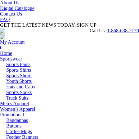
About Us
Digital Catalogue
Contact Us
FAQ
GET THE LATEST NEWS TODAY. SIGN UP
Call Us:
1-868-638-2170
My Account
0
Home
Sportswear
Sports Pants
Sports Shirts
Sports Shorts
Youth Shorts
Hats and Caps
Sports Socks
Track Suits
Men’s Apparel
Women’s Apparel
Promotional
Bandannas
Buttons
Coffee Mugs
Feather Banners