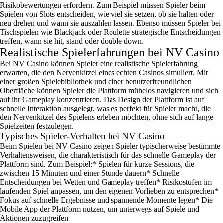
Risikobewertungen erfordern. Zum Beispiel müssen Spieler beim
Spielen von Slots entscheiden, wie viel sie setzen, ob sie halten oder
neu drehen und wann sie auszahlen lassen. Ebenso müssen Spieler bei
Tischspielen wie Blackjack oder Roulette strategische Entscheidungen
treffen, wann sie hit, stand oder double down.
Realistische Spielerfahrungen bei NV Casino
Bei NV Casino können Spieler eine realistische Spielerfahrung
erwarten, die den Nervenkitzel eines echten Casinos simuliert. Mit
einer großen Spielebibliothek und einer benutzerfreundlichen
Oberfläche können Spieler die Plattform mühelos navigieren und sich
auf ihr Gameplay konzentrieren. Das Design der Plattform ist auf
schnelle Interaktion ausgelegt, was es perfekt für Spieler macht, die
den Nervenkitzel des Spielens erleben möchten, ohne sich auf lange
Spielzeiten festzulegen.
Typisches Spieler-Verhalten bei NV Casino
Beim Spielen bei NV Casino zeigen Spieler typischerweise bestimmte
Verhaltensweisen, die charakteristisch für das schnelle Gameplay der
Plattform sind. Zum Beispiel:* Spielen für kurze Sessions, die
zwischen 15 Minuten und einer Stunde dauern* Schnelle
Entscheidungen bei Wetten und Gameplay treffen* Risikostufen im
laufenden Spiel anpassen, um den eigenen Vorlieben zu entsprechen*
Fokus auf schnelle Ergebnisse und spannende Momente legen* Die
Mobile App der Plattform nutzen, um unterwegs auf Spiele und
Aktionen zuzugreifen