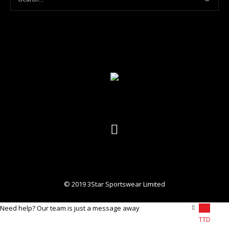
© 2019 3Star Sportswear Limited
Need help? Our team is just a message away
TT$
TTD