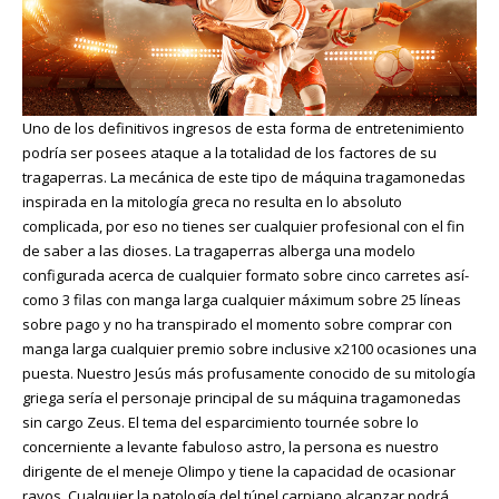
Uno de los definitivos ingresos de esta forma de entretenimiento
podrí­a ser posees ataque a la totalidad de los factores de su
tragaperras. La mecánica de este tipo de máquina tragamonedas
inspirada en la mitología greca no resulta en lo absoluto
complicada, por eso no tienes ser cualquier profesional con el fin
de saber a las dioses. La tragaperras alberga una modelo
configurada acerca de cualquier formato sobre cinco carretes así­
como 3 filas con manga larga cualquier máximum sobre 25 líneas
sobre pago y no ha transpirado el momento sobre comprar con
manga larga cualquier premio sobre inclusive x2100 ocasiones una
puesta. Nuestro Jesús más profusamente conocido de su mitología
griega serí­a el personaje principal de su máquina tragamonedas
sin cargo Zeus. El tema del esparcimiento tournée sobre lo
concerniente a levante fabuloso astro, la persona es nuestro
dirigente de el meneje Olimpo y tiene la capacidad de ocasionar
rayos. Cualquier la patologí­a del túnel carpiano alcanzar podrá