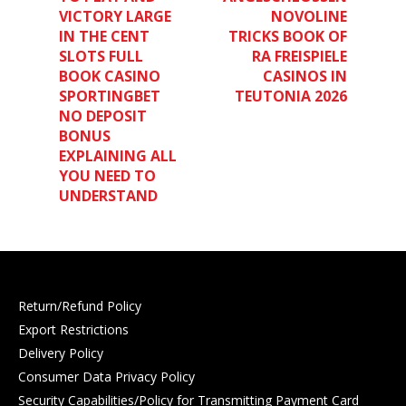
VICTORY LARGE
NOVOLINE
IN THE CENT
TRICKS BOOK OF
SLOTS FULL
RA FREISPIELE
BOOK CASINO
CASINOS IN
SPORTINGBET
TEUTONIA 2026
NO DEPOSIT
BONUS
EXPLAINING ALL
YOU NEED TO
UNDERSTAND
Return/Refund Policy
Export Restrictions
Delivery Policy
Consumer Data Privacy Policy
Security Capabilities/Policy for Transmitting Payment Card