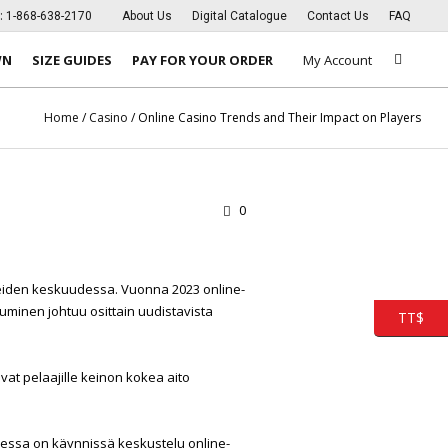
s:
1-868-638-2170
About Us
Digital Catalogue
Contact Us
FAQ
WN
SIZE GUIDES
PAY FOR YOUR ORDER
My Account
Home
/
Casino
/
Online Casino Trends and Their Impact on Players
0
reiden keskuudessa. Vuonna 2023 online-
tuminen johtuu osittain uudistavista
TT$
vat pelaajille keinon kokea aito
messa on käynnissä keskustelu online-