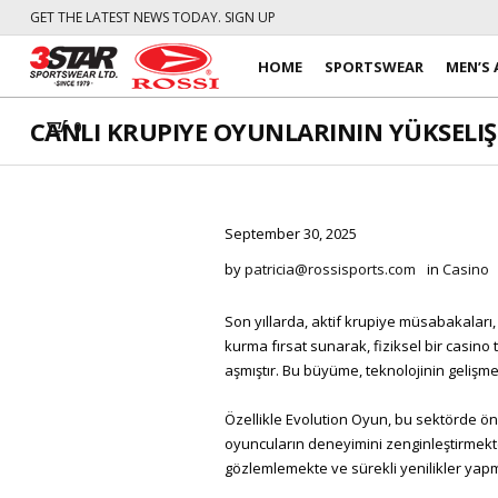
GET THE LATEST NEWS TODAY. SIGN UP
HOME
SPORTSWEAR
MEN’S 
CANLI KRUPIYE OYUNLARININ YÜKSELIŞ
0
September 30, 2025
by
patricia@rossisports.com
in
Casino
Son yıllarda, aktif krupiye müsabakaları
kurma fırsat sunarak, fiziksel bir casino
aşmıştır. Bu büyüme, teknolojinin gelişm
Özellikle Evolution Oyun, bu sektörde önc
oyuncuların deneyimini zenginleştirmekt
gözlemlemekte ve sürekli yenilikler yapma