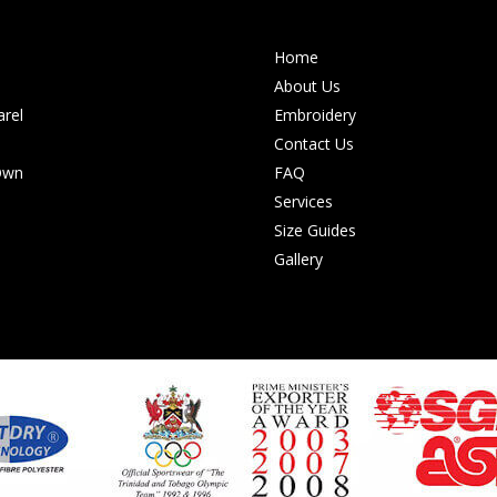
Home
About Us
rel
Embroidery
Contact Us
Own
FAQ
Services
Size Guides
Gallery