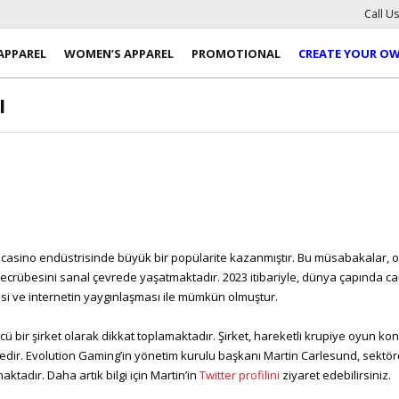
Call U
APPAREL
WOMEN’S APPAREL
PROMOTIONAL
CREATE YOUR O
I
, casino endüstrisinde büyük bir popülarite kazanmıştır. Bu müsabakalar, o
 tecrübesini sanal çevrede yaşatmaktadır. 2023 itibariyle, dünya çapında ca
esi ve internetin yaygınlaşması ile mümkün olmuştur.
ü bir şirket olarak dikkat toplamaktadır. Şirket, hareketli krupiye oyun k
edir. Evolution Gaming’in yönetim kurulu başkanı Martin Carlesund, sektör
ktadır. Daha artık bilgi için Martin’in
Twitter profilini
ziyaret edebilirsiniz.