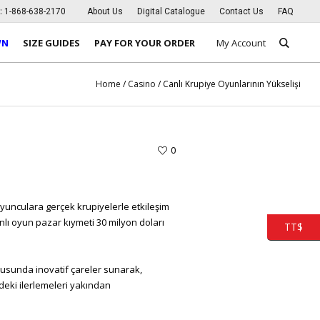
s:
1-868-638-2170
About Us
Digital Catalogue
Contact Us
FAQ
WN
SIZE GUIDES
PAY FOR YOUR ORDER
My Account
Home
/
Casino
/
Canlı Krupiye Oyunlarının Yükselişi
0
yunculara gerçek krupiyelerle etkileşim
nlı oyun pazar kıymeti 30 milyon doları
TT$
onusunda inovatif çareler sunarak,
deki ilerlemeleri yakından