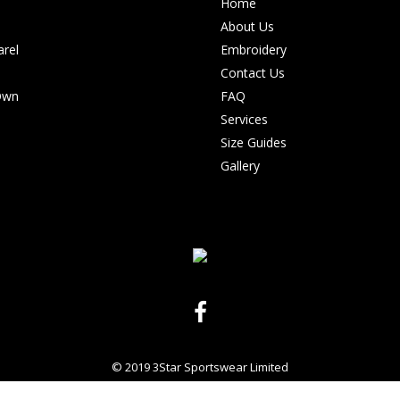
Home
About Us
rel
Embroidery
Contact Us
Own
FAQ
Services
Size Guides
Gallery
© 2019 3Star Sportswear Limited