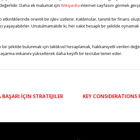
eğerlidir. Daha ek malumat için
Wikipedia
internet sayfasını görmek gerçek
 etkinliklerinde önemli bir işlev üstlenir. Katılımcılar, tanımlı bir finans 
i yaşayabilirler. Unutulmamalıdır ki, her vakit hesaplı bir şekilde oynamak e
ı bir şekilde bulunmak için taktiksel hesaplamak, hakkaniyetli verileri değ
başarma imkanını yükselterek daha keyifli bir tecrübe temin eder.
BAŞARI İÇIN STRATEJILER
KEY CONSIDERATIONS F