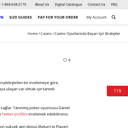
s:
1-868-638-2170
About Us
Digital Catalogue
Contact Us
FAQ
WN
SIZE GUIDES
PAY FOR YOUR ORDER
My Account
Home
/
Casino
/
Casino Oyunlarında Başarı İçin Stratejiler
0
çekleştirilen bir incelemeye göre,
rıya ulaşan var olmak için tanımlı
TT$
ük sağlar. Tanınmış poker oyuncusu Daniel
n
Twitter profilini
incelemek edebilirsiniz.
için yüksek geri dönüş (Return to Player)