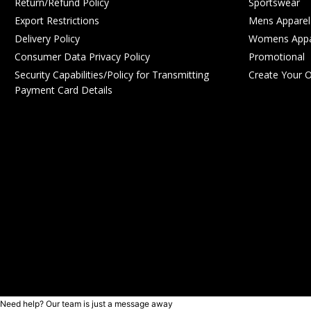
Return/Refund Policy
Sportswear
Export Restrictions
Mens Apparel
Delivery Policy
Womens Appa
Consumer Data Privacy Policy
Promotional
Security Capabilities/Policy for Transmitting
Create Your 
Payment Card Details
Need help? Our team is just a message away