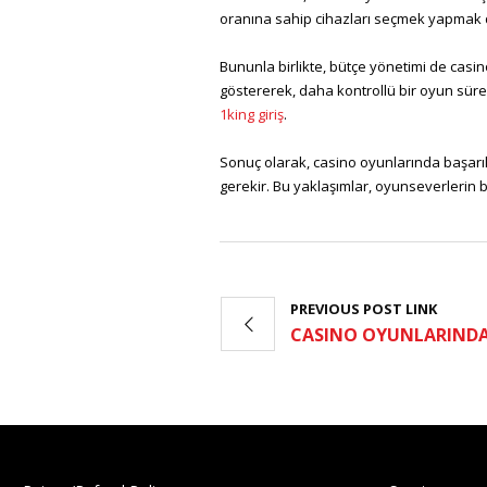
oranına sahip cihazları seçmek yapmak d
Bununla birlikte, bütçe yönetimi de casino
göstererek, daha kontrollü bir oyun sürec
1king giriş
.
Sonuç olarak, casino oyunlarında başarıl
gerekir. Bu yaklaşımlar, oyunseverlerin 
PREVIOUS
POST
LINK
CASINO OYUNLARINDA 