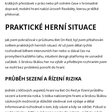
krátkých přestávek v práci nebo při volném čase v hromadné
dopravě, mobilní hraní nabízí úroveň flexibility, kterou je těžké
překonat.
PRAKTICKÉ HERNÍ SITUACE
Jak jsem pokračoval v průzkumu Bet On Red, byl jsem přitahován
světem praktických herních situací. Ať už jsem dělal rychlá
rozhodnutí během intenzivních her nebo si dával čas na
promyšlení každého tahu, intuitivní design platformy mi usnadnil
začátek. S širokou škálou her na výběr a přívětivým rozhraním jsem
se mohl bez problémů ponořit do hraní.
PRŮBĚH SEZENÍ A ŘÍZENÍ RIZIKA
Jedním z klíčových aspektů hraní na Bet On Red je řízení průběhu
sezení a kontrola rizika. S tolika nabízenými hrami a širokou škálou
sázkových možností je důležité sledovat své výdaje a dělat
informovaná rozhodnutí o tom, kdy sázet a kdy se zdržet. Pokud si