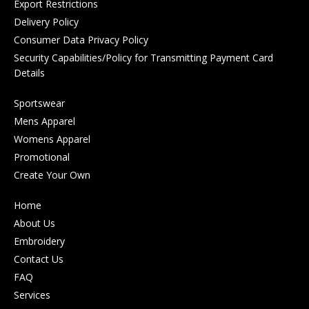
Export Restrictions
Delivery Policy
Consumer Data Privacy Policy
Security Capabilities/Policy for Transmitting Payment Card
Details
Sportswear
Mens Apparel
Womens Apparel
Promotional
Create Your Own
Home
About Us
Embroidery
Contact Us
FAQ
Services