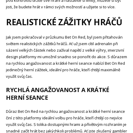
pod kontrolou držíte své hraní a nastavíte si limity, můžete si být
jisti, že budete hrát v rámci svých možností a užijete si to více.
REALISTICKÉ ZÁŽITKY HRÁČŮ
Jak jsem pokračoval v průzkumu Bet On Red, byl jsem přitahován
světem realistických zážitků hráčů. Ať už jsem cítil adrenalin při
sázení velkých částek nebo zažíval napětí z velké výhry, imerzivní
design platformy mi umožnil snadno se ponořit do akce. S důrazem
na rychlou angažovanost a krátké herní seance nabízí Bet On Red
jedinečný herní zážitek, ideální pro hráče, kteří chtějí maximálně
využít svůj čas.
RYCHLÁ ANGAŽOVANOST A KRÁTKÉ
HERNÍ SEANCE
Důraz Bet On Red na rychlou angažovanost a krátké herní seance
činí z této platformy ideální volbu pro hráče, kteří chtějí co nejvíce
využít svůj čas. S tolika dostupnými hrami a přívětivým rozhraním je
snadné začít hrát bez jakýchkoli problémů. Ať jste zkušený gambler