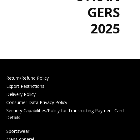
GERS
2025
Return/Refund Policy
Export Restrictions
Delivery Policy
Consumer Data Privacy Policy
Security Capabilities/Policy for Transmitting Payment Card
Details
Sportswear
Mens Apparel