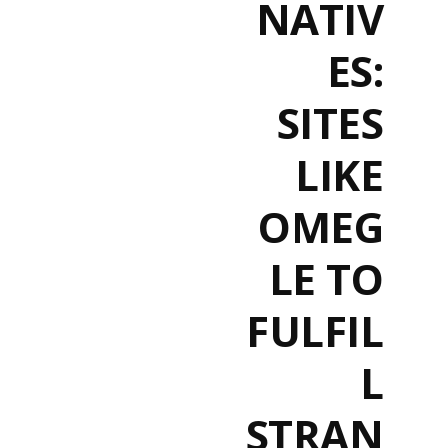
NATIV
ES:
SITES
LIKE
OMEG
LE TO
FULFIL
L
STRAN