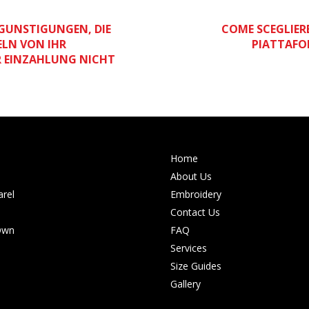
GUNSTIGUNGEN, DIE
COME SCEGLIERE
ELN VON IHR
PIATTAFO
R EINZAHLUNG NICHT
Home
About Us
rel
Embroidery
Contact Us
Own
FAQ
Services
Size Guides
Gallery