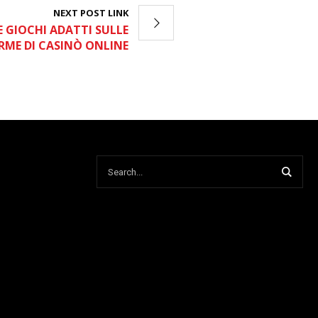
NEXT
POST
LINK
 GIOCHI ADATTI SULLE
RME DI CASINÒ ONLINE