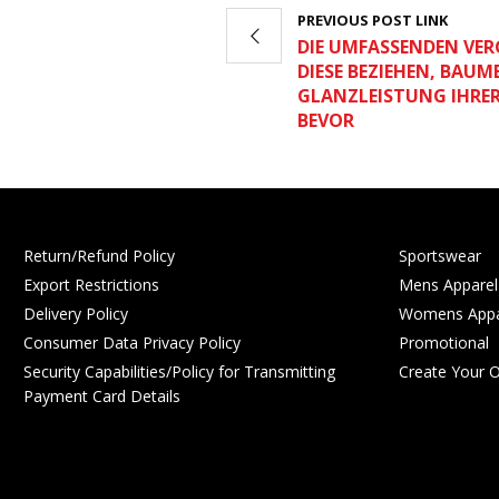
PREVIOUS
POST
LINK
DIE UMFASSENDEN VER
DIESE BEZIEHEN, BAUM
GLANZLEISTUNG IHRE
BEVOR
Return/Refund Policy
Sportswear
Export Restrictions
Mens Apparel
Delivery Policy
Womens Appa
Consumer Data Privacy Policy
Promotional
Security Capabilities/Policy for Transmitting
Create Your 
Payment Card Details