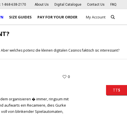
s:
1-868-638-2170
About Us
Digital Catalogue
Contact Us
FAQ
WN
SIZE GUIDES
PAY FOR YOUR ORDER
My Account
NT?
/
Aber welches potenz die kleinen digitalen Casinos faktisch sic interessant?
0
TT$
chdem organisieren � immer, ringsum mit
nd aufwarts ein Recamiere, dies Gurke
 voll von blinkender Spielautomaten,