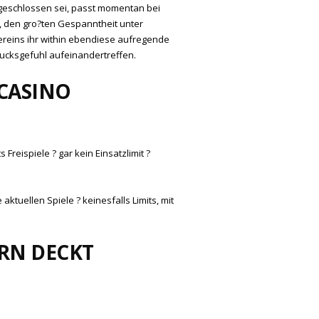
sgeschlossen sei, passt momentan bei
ge, den gro?ten Gespanntheit unter
reins ihr within ebendiese aufregende
cksgefuhl aufeinandertreffen.
CASINO
Freispiele ? gar kein Einsatzlimit ?
tuellen Spiele ? keinesfalls Limits, mit
RN DECKT