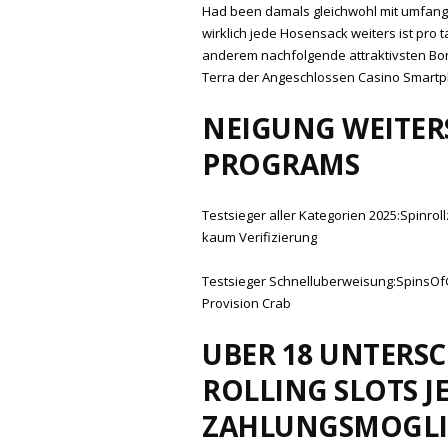
Had been damals gleichwohl mit umfangr
wirklich jede Hosensack weiters ist pro 
anderem nachfolgende attraktivsten Bon
Terra der Angeschlossen Casino Smartp
NEIGUNG WEITER
PROGRAMS
Testsieger aller Kategorien 2025:Spinroll
kaum Verifizierung
Testsieger Schnelluberweisung:SpinsOfGlo
Provision Crab
UBER 18 UNTERS
ROLLING SLOTS 
ZAHLUNGSMOGLIC