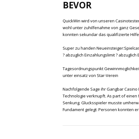
BEVOR
QuickWin wird von unseren Casinotester
wohl unter zuhilfenahme von ganz Gesel
konnten sekundar das qualifizierte Hilfe
Super zu handen Neueinsteiger:Spielcas
? abzuglich Einzahlungslimit ? abzuglich E
Tagesordnungspunkt Gewinnmoglichkeiten
unter einsatz von Star-Verein
Nachfolgende Sage ihr Gangbar Casino P
Technologie verknupft. As part of einen f
Senkung. Glucksspieler musste umherwa
Fundament gelegt: Personen konnten ers