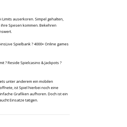
 Limits auserkoren. Simpel gehalten,
ff ihre Spesen kommen. Bekehren
nswert.
pinsLive Spielbank ? 4000+ Online games
t ? Reside Spielcasino & Jackpots ?
nets unter anderem ein mobilen
ffnete, ist Spiel hierbei noch eine
fache Grafiken aufhoren. Doch ist ein
cht Einsatze tatigen.