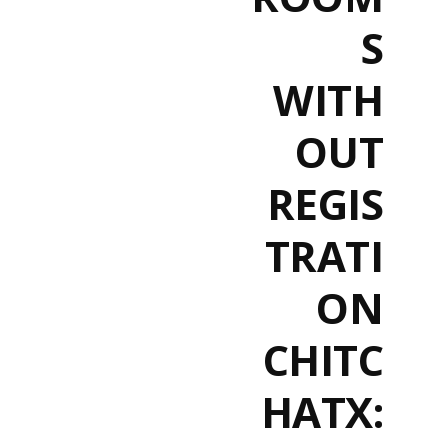
S
WITH
OUT
REGIS
TRATI
ON
CHITC
HATX: