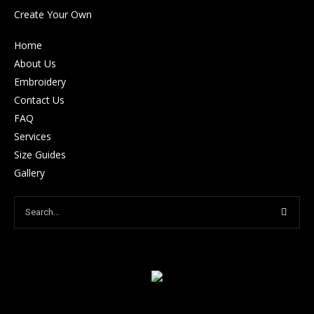
Create Your Own
Home
About Us
Embroidery
Contact Us
FAQ
Services
Size Guides
Gallery