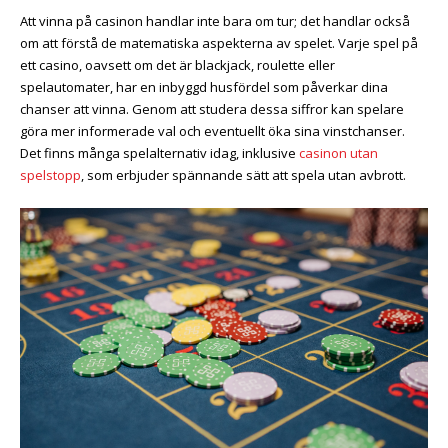
Att vinna på casinon handlar inte bara om tur; det handlar också
om att förstå de matematiska aspekterna av spelet. Varje spel på
ett casino, oavsett om det är blackjack, roulette eller
spelautomater, har en inbyggd husfördel som påverkar dina
chanser att vinna. Genom att studera dessa siffror kan spelare
göra mer informerade val och eventuellt öka sina vinstchanser.
Det finns många spelalternativ idag, inklusive
casinon utan
spelstopp
, som erbjuder spännande sätt att spela utan avbrott.