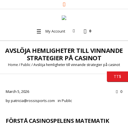
My Account
0
AVSLÖJA HEMLIGHETER TILL VINNANDE
STRATEGIER PÅ CASINOT
Home
/
Public
/
Avslöja hemligheter till vinnande strategier på casinot
TT$
March 5, 2026
0
by
patricia@rossisports.com
in
Public
FÖRSTÅ CASINOSPELENS MATEMATIK