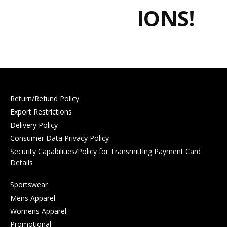
IONS!
Return/Refund Policy
Export Restrictions
Delivery Policy
Consumer Data Privacy Policy
Security Capabilities/Policy for Transmitting Payment Card
Details
Sportswear
Mens Apparel
Womens Apparel
Promotional