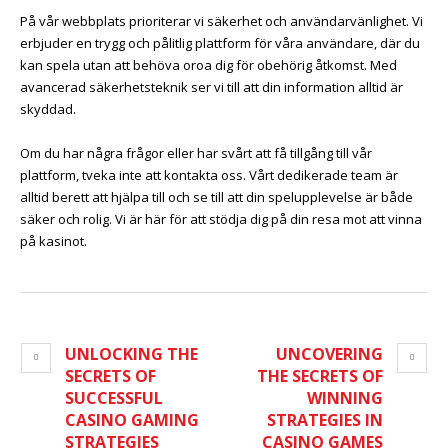
På vår webbplats prioriterar vi säkerhet och användarvänlighet. Vi
erbjuder en trygg och pålitlig plattform för våra användare, där du
kan spela utan att behöva oroa dig för obehörig åtkomst. Med
avancerad säkerhetsteknik ser vi till att din information alltid är
skyddad.
Om du har några frågor eller har svårt att få tillgång till vår
plattform, tveka inte att kontakta oss. Vårt dedikerade team är
alltid berett att hjälpa till och se till att din spelupplevelse är både
säker och rolig. Vi är här för att stödja dig på din resa mot att vinna
på kasinot.
UNLOCKING THE
UNCOVERING
SECRETS OF
THE SECRETS OF
SUCCESSFUL
WINNING
CASINO GAMING
STRATEGIES IN
STRATEGIES
CASINO GAMES