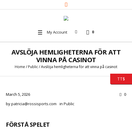
My Account
0
AVSLÖJA HEMLIGHETERNA FÖR ATT
VINNA PÅ CASINOT
Home
/
Public
/
Avslöja hemligheterna för att vinna på casinot
TT$
March 5, 2026
0
by
patricia@rossisports.com
in
Public
FÖRSTÅ SPELET