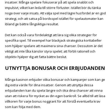
insatser. Många spelare fokuserar på att spela snabbt och
impulsivt, vilket kan leda till större förluster. Istället bör du tänka
noga över varje insats. Att välja spel med lägre husfördel är en god
strategi, och att satsa på bordsspel istället för spelautomater kan
ibland ge bättre långsiktiga resultat.
Det kan också vara fördelaktigt att lära sig olika strategier för
specifika spel. Till exempel har blackjack strategiska korttabeller
som hjälper spelare att maximera sina chanser. Dessutom är det
viktigt att inte låta känslor styra spelet; att förbli rationell och
objektiv hjälper dig att fatta bättre beslut.
UTNYTTJA BONUSAR OCH ERBJUDANDEN
Många kasinon erbjuder olika bonusar och kampanjer som kan ge
dig extra värde för dina insatser. Genom att utnyttja dessa
erbjudanden kan du spela längre och öka dina chanser att vinna
utan att riskera för mycket av din egen bankroll. Se alltid till att läsa
villkoren för varje bonus noggrant för att förstå eventuella krav
som kan följa med dem.