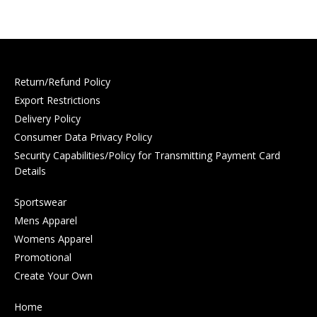
Return/Refund Policy
Export Restrictions
Delivery Policy
Consumer Data Privacy Policy
Security Capabilities/Policy for Transmitting Payment Card
Details
Sportswear
Mens Apparel
Womens Apparel
Promotional
Create Your Own
Home