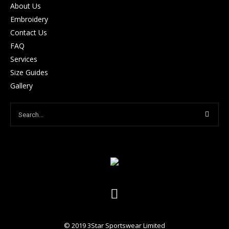
About Us
Embroidery
Contact Us
FAQ
Services
Size Guides
Gallery
© 2019 3Star Sportswear Limited