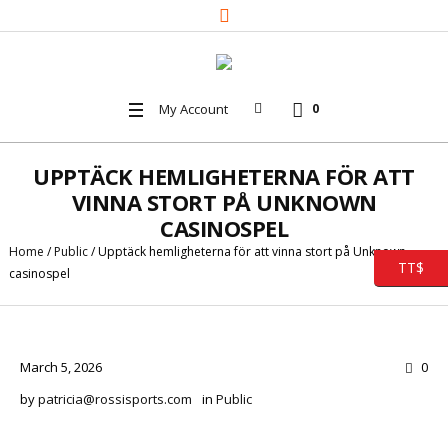
My Account
0
UPPTÄCK HEMLIGHETERNA FÖR ATT
VINNA STORT PÅ UNKNOWN
CASINOSPEL
Home
/
Public
/
Upptäck hemligheterna för att vinna stort på Unknown
TT$
casinospel
March 5, 2026
0
by
patricia@rossisports.com
in
Public