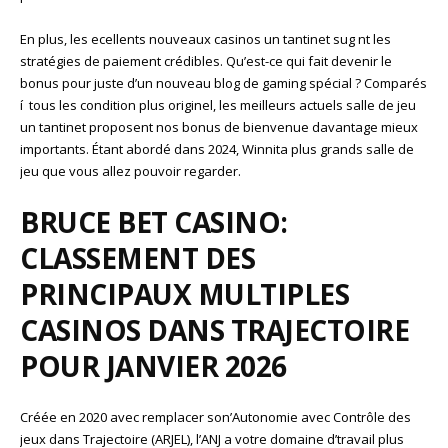
En plus, les ecellents nouveaux casinos un tantinet sug nt les
stratégies de paiement crédibles.
Qu’est-ce qui fait devenir le
bonus pour juste d’un nouveau blog de gaming spécial ? Comparés
í tous les condition plus originel, les meilleurs actuels salle de jeu
un tantinet proposent nos bonus de bienvenue davantage mieux
importants. Étant abordé dans 2024, Winnita plus grands salle de
jeu que vous allez pouvoir regarder.
BRUCE BET CASINO:
CLASSEMENT DES
PRINCIPAUX MULTIPLES
CASINOS DANS TRAJECTOIRE
POUR JANVIER 2026
Créée en 2020 avec remplacer son’Autonomie avec Contrôle des
jeux dans Trajectoire (ARJEL), l’ANJ a votre domaine d’travail plus