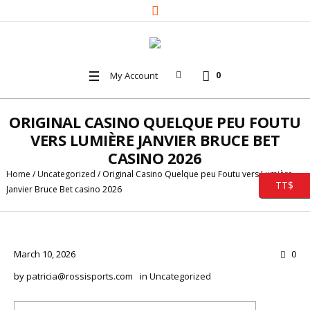
My Account
0
ORIGINAL CASINO QUELQUE PEU FOUTU
VERS LUMIÈRE JANVIER BRUCE BET
CASINO 2026
Home
/
Uncategorized
/
Original Casino Quelque peu Foutu vers Lumière
TT$
Janvier Bruce Bet casino 2026
March 10, 2026
0
by
patricia@rossisports.com
in
Uncategorized