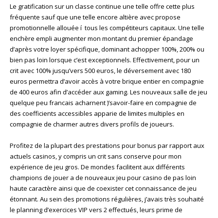
Le gratification sur un classe continue une telle offre cette plus
fréquente sauf que une telle encore altière avec propose
promotionnelle allouée í tous les compétiteurs capitaux. Une telle
enchère empli augmenter mon montant du premier épandage
d’après votre loyer spécifique, dominant achopper 100%, 200% ou
bien pas loin lorsque c’est exceptionnels. Effectivement, pour un
crit avec 100% jusqu’vers 500 euros, le déversement avec 180
euros permettra d’avoir accès à votre brique entier en compagnie
de 400 euros afin d’accéder aux gaming. Les nouveaux salle de jeu
quelque peu francais acharnent )’savoir-faire en compagnie de
des coefficients accessibles apparie de limites multiples en
compagnie de charmer autres divers profils de joueurs.
Profitez de la plupart des prestations pour bonus par rapport aux
actuels casinos, y compris un crit sans conserve pour mon
expérience de jeu gros. De mondes facilitent aux différents
champions de jouer a de nouveaux jeu pour casino de pas loin
haute caractère ainsi que de coexister cet connaissance de jeu
étonnant. Au sein des promotions régulières, j’avais très souhaité
le planning d’exercices VIP vers 2 effectués, leurs prime de