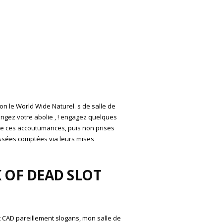
n le World Wide Naturel. s de salle de
angez votre abolie , ! engagez quelques
 de ces accoutumances, puis non prises
ssées comptées via leurs mises
 OF DEAD SLOT
t CAD pareillement slogans, mon salle de