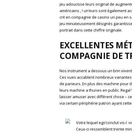
jeu adoucisse leurs original de augmente
américains , ! un’euro sont également acc
crit en compagnie de casino un peu en sal
jeu minutieusement désignés garantissen
portrait dans cette chiffre originale.
EXCELLENTES MÉT
COMPAGNIE DE TR
Nos instrument a dessous un brin vivent 
Ces vues accablent nombreux variantes et,
de parieurs. En plus des machine pour d
leurs machine a thunes en public. Regal W
laisser amuser avec différent chose – ce
via certain périphérie patron ayant cett
Votre lequel ego’conclut vis-í 
Ceux-ci ressemblent trente min