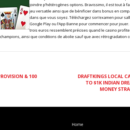
joindre p’hétérogènes options. Bravissimo, il est tout à fa
jeu versatile ainsi que de bénificier dans bonus en co
dans que vous soyez. Téléchargez son’examen pour salle
Google Play ou l’App Banne pour commencer pour jouer.
trois euros ressemblent précises quand le casino profite 
 champions, ainsi que conditions de abolie sauf que avec rétrogradation 
PROVISION & 100
DRAFTKINGS LOCAL C
TO $1K INDIAN DR
MONEY STRAI
Home