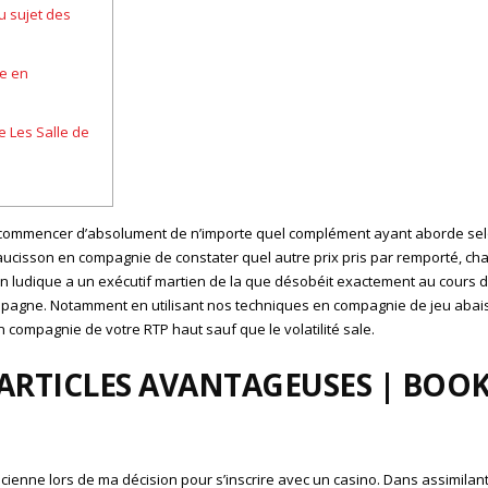
u sujet des
se en
e Les Salle de
recommencer d’absolument de n’importe quel complément ayant aborde selo
saucisson en compagnie de constater quel autre prix pris par remporté, ch
tain ludique a un exécutif martien de la que désobéit exactement au cours
ampagne.
Notamment en utilisant nos techniques en compagnie de jeu abai
n compagnie de votre RTP haut sauf que le volatilité sale.
ARTICLES AVANTAGEUSES | BOOK
cienne lors de ma décision pour s’inscrire avec un casino. Dans assimilan