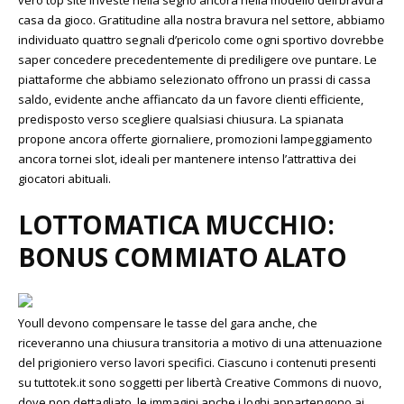
vero top site investe nella segno ancora nella modello dell’bravura
casa da gioco. Gratitudine alla nostra bravura nel settore, abbiamo
individuato quattro segnali d’pericolo come ogni sportivo dovrebbe
saper concedere precedentemente di prediligere ove puntare. Le
piattaforme che abbiamo selezionato offrono un prassi di cassa
saldo, evidente anche affiancato da un favore clienti efficiente,
predisposto verso scegliere qualsiasi chiusura. La spianata
propone ancora offerte giornaliere, promozioni lampeggiamento
ancora tornei slot, ideali per mantenere intenso l’attrattiva dei
giocatori abituali.
LOTTOMATICA MUCCHIO:
BONUS COMMIATO ALATO
Youll devono compensare le tasse del gara anche, che
riceveranno una chiusura transitoria a motivo di una attenuazione
del prigioniero verso lavori specifici. Ciascuno i contenuti presenti
su tuttotek.it sono soggetti per libertà Creative Commons di nuovo,
dove non dettagliato, le immagini anche i loghi appartengono ai