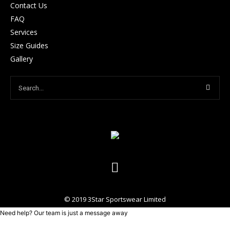
Contact Us
FAQ
Services
Size Guides
Gallery
© 2019 3Star Sportswear Limited
Need help? Our team is just a message away