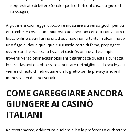
sequestrato di lettere (quale quelli offerti dal casa da gioco di
LeoVegas).
A giocare a cuor leggero, occorre mostrare siti verso giochi per cui
entrambe le cose siano piuttosto ad esempio certe. Innanzitutto i
bisca online sicuri fanno sì ad esempio non ci tanto in alcun modo
una fuga di dati a quel quale riguarda carte di fama, prepagate
ovvero anche-wallet. La lista dei casinòs online ad esempio
troverai verso onlinecasinoitaliani.it garantisce questa sicurezza.
Inoltre davanti di abbozzare a puntare nei migliori siti bisca legali ti
viene richiesto di individuare un foglietto per la privacy anche il
manovra dei dati personali.
COME GAREGGIARE ANCORA
GIUNGERE AI CASINÒ
ITALIANI
Reiteratamente, addirittura qualora si ha la preferenza di chattare