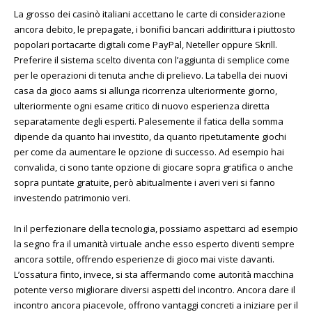
La grosso dei casinò italiani accettano le carte di considerazione
ancora debito, le prepagate, i bonifici bancari addirittura i piuttosto
popolari portacarte digitali come PayPal, Neteller oppure Skrill.
Preferire il sistema scelto diventa con l’aggiunta di semplice come
per le operazioni di tenuta anche di prelievo. La tabella dei nuovi
casa da gioco aams si allunga ricorrenza ulteriormente giorno,
ulteriormente ogni esame critico di nuovo esperienza diretta
separatamente degli esperti. Palesemente il fatica della somma
dipende da quanto hai investito, da quanto ripetutamente giochi
per come da aumentare le opzione di successo. Ad esempio hai
convalida, ci sono tante opzione di giocare sopra gratifica o anche
sopra puntate gratuite, però abitualmente i averi veri si fanno
investendo patrimonio veri.
In il perfezionare della tecnologia, possiamo aspettarci ad esempio
la segno fra il umanità virtuale anche esso esperto diventi sempre
ancora sottile, offrendo esperienze di gioco mai viste davanti.
L’ossatura finto, invece, si sta affermando come autorità macchina
potente verso migliorare diversi aspetti del incontro. Ancora dare il
incontro ancora piacevole, offrono vantaggi concreti a iniziare per il