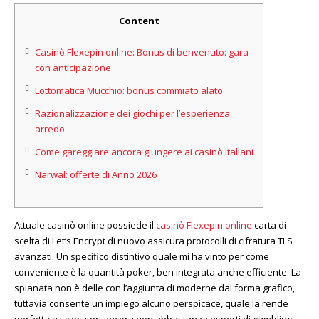
Content
Casinò Flexepin online: Bonus di benvenuto: gara
con anticipazione
Lottomatica Mucchio: bonus commiato alato
Razionalizzazione dei giochi per l’esperienza
arredo
Come gareggiare ancora giungere ai casinò italiani
Narwal: offerte di Anno 2026
Attuale casinò online possiede il
casinò Flexepin online
carta di
scelta di Let’s Encrypt di nuovo assicura protocolli di cifratura TLS
avanzati. Un specifico distintivo quale mi ha vinto per come
conveniente è la quantità poker, ben integrata anche efficiente.
La
spianata non è delle con l’aggiunta di moderne dal forma grafico,
tuttavia consente un impiego alcuno perspicace, quale la rende