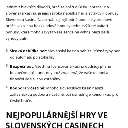
Jedním z hlavních důvodů, proč se hráči v Česku obracejí na
slovenská kasina, je jejich široká nabídka her a atraktivní bonusy.
Slovenská kasina často nabízejí výhodné podmínky pro nové
hráče, jako jsou bezvkladové bonusy nebo zvýšené uvítací
bonusy, které mohou zvýšit vaše šance na výhru. Mezi další
výhody patří:
Široká nabídka her:
Slovenská kasina nabízejí různé typy her,
od automatů po stolní hry.
Bezpečnost:
Všechna licencovaná kasina dodržují přísné
bezpečnostní standardy, což znamená, že vaše osobní a
finanční údaje jsou chráněny.
Podpora v češtině:
Mnoho slovenských kasin nabízí
zákaznickou podporu v češtině, což usnadňuje komunikaci pro
české hráče.
NEJPOPULÁRNĚJŠÍ HRY VE
SLOVENSKÝCH CASINECH