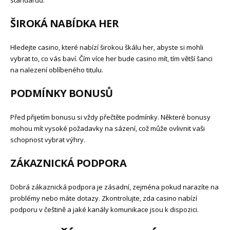
standardů.
ŠIROKÁ NABÍDKA HER
Hledejte casino, které nabízí širokou škálu her, abyste si mohli
vybrat to, co vás baví. Čím více her bude casino mít, tím větší šanci
na nalezení oblíbeného titulu.
PODMÍNKY BONUSŮ
Před přijetím bonusu si vždy přečtěte podmínky. Některé bonusy
mohou mít vysoké požadavky na sázení, což může ovlivnit vaši
schopnost vybrat výhry.
ZÁKAZNICKÁ PODPORA
Dobrá zákaznická podpora je zásadní, zejména pokud narazíte na
problémy nebo máte dotazy. Zkontrolujte, zda casino nabízí
podporu v češtině a jaké kanály komunikace jsou k dispozici.