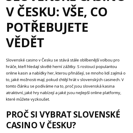
V ČESKU: VŠE, CO
POTŘEBUJETE
VĚDĚT
Slovenské casino v Česku se stává stále oblíbenější volbou pro
hráče, kteří hledají skvělé herní zážitky. S rostoucí popularitou
online kasin a nabídky her, kterou přinášejí, se mnoho lidí zajímá o
to, jaké možnosti mají, pokud chtějí hrát v slovenských casinech. V
tomto článku se podíváme na to, proč jsou slovenská kasina
atraktivní, jaké hry nabízejí a jaké jsou nejlepší online platformy,
které můžete vyzkoušet.
PROČ SI VYBRAT SLOVENSKÉ
CASINO V ČESKU?