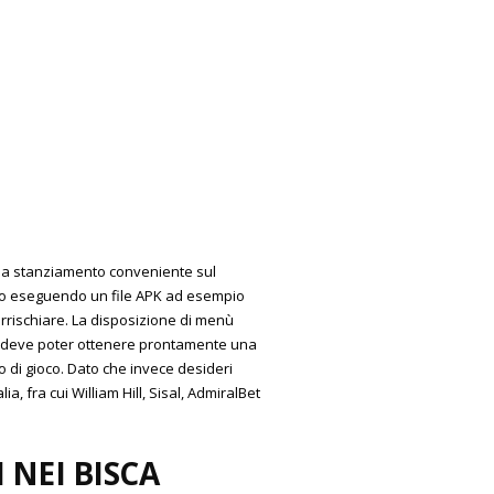
chi ha stanziamento conveniente sul
vo eseguendo un file APK ad esempio
rrischiare.
La disposizione di menù
re deve poter ottenere prontamente una
o di gioco. Dato che invece desideri
a, fra cui William Hill, Sisal, AdmiralBet
 NEI BISCA