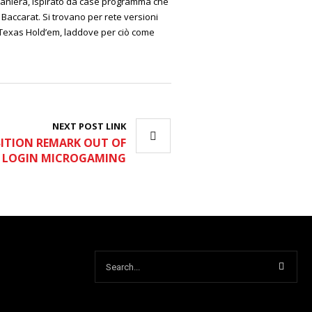
 Maniera, ispirato da case programma che
 Baccarat. Si trovano per rete versioni
il Texas Hold’em, laddove per ciò come
NEXT
POST
LINK
OSITION REMARK OUT OF
VE LOGIN MICROGAMING