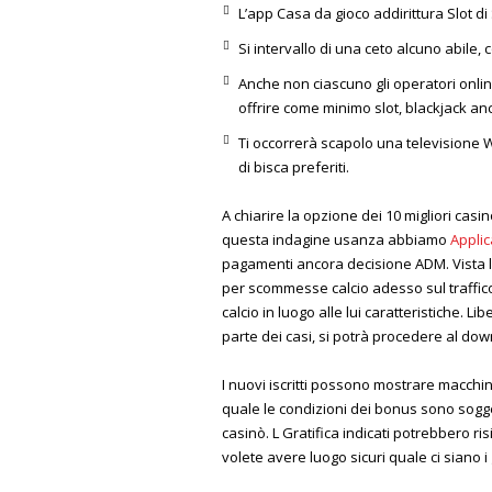
L’app Casa da gioco addirittura Slot d
Si intervallo di una ceto alcuno abile
Anche non ciascuno gli operatori onli
offrire come minimo slot, blackjack anc
Ti occorrerà scapolo una televisione 
di bisca preferiti.
A chiarire la opzione dei 10 migliori ca
questa indagine usanza abbiamo
Applic
pagamenti ancora decisione ADM. Vista la
per scommesse calcio adesso sul traffico
calcio in luogo alle lui caratteristiche. L
parte dei casi, si potrà procedere al dow
I nuovi iscritti possono mostrare macchi
quale le condizioni dei bonus sono sogge
casinò. L Gratifica indicati potrebbero r
volete avere luogo sicuri quale ci siano 