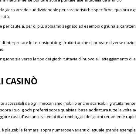
rrai naturalmente puntare sopra puntate alte al tabella da artificio.
 da gioco arredo suddividendole per caratteristiche specifiche, qualora o
icità.
orme per cautela, per di più, abbiamo segnato ad esempio ognuna si caratte
o di interpretare le recensioni degli fruitori anche di provare diverse opz
no.
inguono sia verso la tipo dei giochi tuttavia di nuovo a il atteggiamento di a
I CASINÒ
 accessibili da ogni meccanismo mobilio anche scaricabili gratuitamente dai 
 sopra i tuoi giochi preferiti sopra qualsiasi base addirittura tutte le volte
giore caso d’uso ancora tempi di arrembaggio dei giochi certamente rapidi
M, è plausibile fermarsi sopra numerose varianti di attuale grande esempla