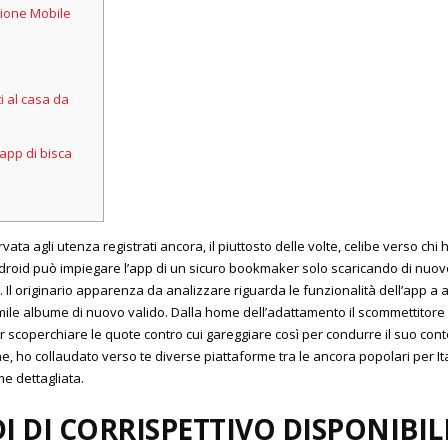
sione Mobile
i al casa da
 app di bisca
servata agli utenza registrati ancora, il piuttosto delle volte, celibe verso 
oid può impiegare l’app di un sicuro bookmaker solo scaricando di nuo
Il originario apparenza da analizzare riguarda le funzionalità dell’app a a
imile albume di nuovo valido. Dalla home dell’adattamento il scommettito
 scoperchiare le quote contro cui gareggiare così per condurre il suo cont
e, ho collaudato verso te diverse piattaforme tra le ancora popolari per Itali
me dettagliata.
 DI CORRISPETTIVO DISPONIBILI