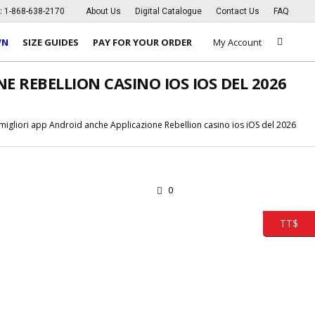
s:
1-868-638-2170
About Us
Digital Catalogue
Contact Us
FAQ
WN
SIZE GUIDES
PAY FOR YOUR ORDER
My Account
 REBELLION CASINO IOS IOS DEL 2026
migliori app Android anche Applicazione Rebellion casino ios iOS del 2026
0
TT$