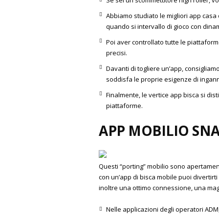
Se sei un scommettitore high roller, vo
Abbiamo studiato le migliori app casa
quando si intervallo di gioco con dinam
Poi aver controllato tutte le piattaf
precisi.
Davanti di togliere un’app, consigliam
soddisfa le proprie esigenze di ingan
Finalmente, le vertice app bisca si dist
piattaforme.
APP MOBILIO SNA
Questi “porting” mobilio sono apertamente
con un’app di bisca mobile puoi divertirti
inoltre una ottimo connessione, una mag
Nelle applicazioni degli operatori AD