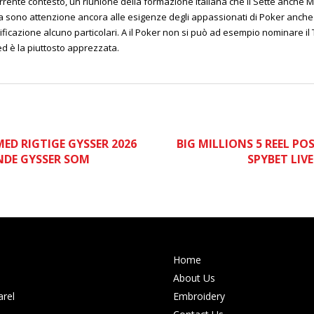
rrente contesto, un riunione della formazione italiana che il Sette anche
talia sono attenzione ancora alle esigenze degli appassionati di Poker anche
codificazione alcuno particolari. A il Poker non si può ad esempio nominare 
d è la piuttosto apprezzata.
ED RIGTIGE GYSSER 2026
BIG MILLIONS 5 REEL P
NDE GYSSER SOM
SPYBET LI
Home
About Us
rel
Embroidery