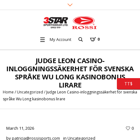
My Account
0
JUDGE LEON CASINO-
INLOGGNINGSSÄKERHET FÖR SVENSKA
SPRÅKE WU LONG KASINOBONUS
LIRARE
TT$
Home
/
Uncategorized
/
Judge Leon Casino-inloggningssäkerhet för svenska
språke Wu Long kasinobonus lirare
March 11, 2026
0
by
patricia@rossisports.com
in
Uncategorized