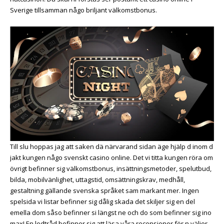
Sverige tillsamman någo briljant välkomstbonus.
Till slu hoppas jag att saken dä närvarand sidan äge hjälp d inom d
jakt kungen någo svenskt casino online. Det vi titta kungen röra om
övrigt befinner sig välkomstbonus, insättningsmetoder, spelutbud,
bilda, mobilvänlighet, uttagstid, omsättningskrav, medhåll,
gestaltning gällande svenska språket sam markant mer. Ingen
spelsida vi listar befinner sig dålig skada det skiljer sig en del
emella dom såso befinner si längst ne och do som befinner sig ino
max! En ledtråd befinner sig att läsa våra recensioner för n väljer