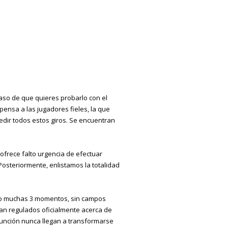
aso de que quieres probarlo con el
ensa a las jugadores fieles, la que
dir todos estos giros.
Se encuentran
 ofrece falto urgencia de efectuar
osteriormente, enlistamos la totalidad
 no muchas 3 momentos, sin campos
tan regulados oficialmente acerca de
 función nunca llegan a transformarse