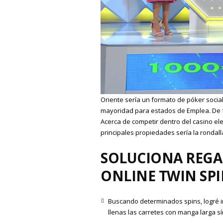
Oriente serí­a un formato de póker social
mayoridad para estados de Emplea. De fa
Acerca de competir dentro del casino el
principales propiedades serí­a la rondall
SOLUCIONA REGA
ONLINE TWIN SPI
Buscando determinados spins, logré i
llenas las carretes con manga larga s