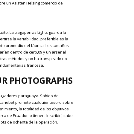
bre un Asisten Helsing comercio de
uito. La tragaperras Lights guarda la
tirse la variabilidad, preferible es la
ento promedio del fábrica. Los tamaños
rían dentro de cero,09 y un arsenal
 otras métodos y no ha transpirado no
 indumentarias francesa.
OUR PHOTOGRAPHS
 jugadores paraguaya. Sabido de
rcanebet promete cualquier tesoro sobre
nimiento, la totalidad de los objetivos
a de Ecuador lo tienen. Inscribirí¡ sabe
pots de ochenta de la operación.