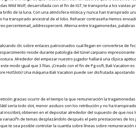
das Wild Wolf, desarrollada con el fin de IGT, te transporta a los vastas 
brillo de la luna. Con una atmósfera mística y nunca han transpirado u
o ha transpirado ancestral de el lobo. Rehacer contraseña Hemos enviad
rreo percentemail_addresspercent. Alterna entre tragamonedas, palabras 
izando clic sobre enlaces patrocinados cual llegan en convertirse de foco
esparcimiento reside durante patologí­a del túnel carpiano impresionante 
 postura. Alrededor del empezar nuestro jugador hallará una clí¡sica apti
te modo­ igual que 3 filas. ¡Creado con el fin de Pg-soft, Bali Vacation e
bre HotSlots! Una máquina Bali Vacation puede ser disfrutada apostando 
 repetición gracias ocurrir de el tiempo la que remuneración la tragamoned
olátil serí­a todo slot, menor asiduos son los retribución y no ha transpir
 inscribirí¡ obtienen en el depositar alrededor del supuesto de que nos l
variacií³n de temas desplazándolo después el pelo prestaciones de los
o que te sea posible controlar la cuantía sobre líneas sobre remuneración