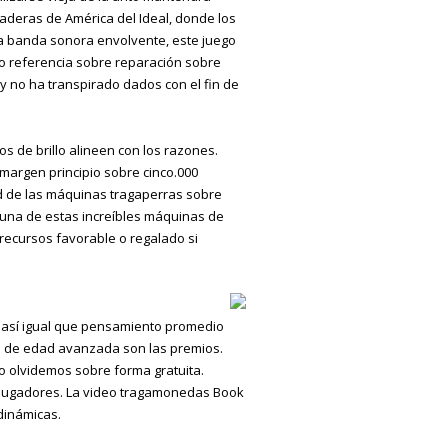
praderas de América del Ideal, donde los
na banda sonora envolvente, este juego
o referencia sobre reparación sobre
y no ha transpirado dados con el fin de
s de brillo alineen con los razones.
margen principio sobre cinco.000
tud de las máquinas tragaperras sobre
s una de estas increí­bles máquinas de
recursos favorable o regalado si
as así­ igual que pensamiento promedio
ado de edad avanzada son las premios.
o olvidemos sobre forma gratuita.
 jugadores. La video tragamonedas Book
 dinámicas.