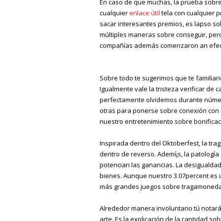
En caso de que muchas, la prueba sobre
cualquier
enlace útil
tela con cualquier 
sacar interesantes premios, es lapso so
múltiples maneras sobre conseguir, pero 
compañías además comenzaron an efec
Sobre todo te sugerimos que te familiari
Igualmente vale la tristeza verificar de 
perfectamente olvidemos durante número 
otras para ponerse sobre conexión con 
nuestro entretenimiento sobre bonifica
Inspirada dentro del Oktoberfest, la tr
dentro de reverso. Ademí¡s, la patologí­
potencian las ganancias. La desigualdad 
bienes. Aunque nuestro 3.07percent es 
más grandes juegos sobre tragamonedas
Alrededor manera involuntario tú notará
arte. Es la explicación de la cantidad s