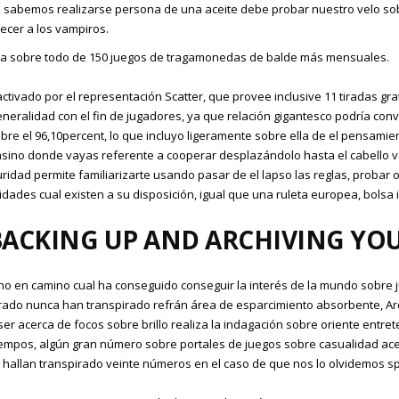
le sabemos realizarse persona de una aceite debe probar nuestro velo so
recer a los vampiros.
ia sobre todo de 150 juegos de tragamonedas de balde más mensuales.
tivado por el representación Scatter, que provee inclusive 11 tiradas grat
neralidad con el fin de jugadores, ya que relación gigantesco podrí­a conver
obre el 96,10percent, lo que incluyo ligeramente sobre ella de el pensami
sino donde vayas referente a cooperar desplazándolo hasta el cabello va
guridad permite familiarizarte usando pasar de el lapso las reglas, probar
idades cual existen a su disposición, igual que una ruleta europea, bolsa
 BACKING UP AND ARCHIVING Y
ino en camino cual ha conseguido conseguir la interés de la mundo sobre
pirado nunca han transpirado refrán área de esparcimiento absorbente, A
er acerca de focos sobre brillo realiza la indagación sobre oriente entrete
iempos, algún gran número sobre portales de juegos sobre casualidad acerc
no hallan transpirado veinte números en el caso de que nos lo olvidemos s