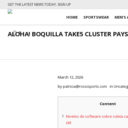
GET THE LATEST NEWS TODAY. SIGN UP
HOME
SPORTSWEAR
MEN’S 
ALOHA! BOQUILLA TAKE5 CLUSTER PAYS
0
March 12, 2026
by
patricia@rossisports.com
in
Uncateg
Content
Niveles de software sobre ruleta ca
útil