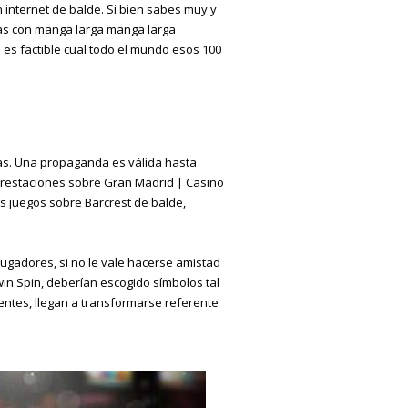
internet de balde. Si bien sabes muy y
rras con manga larga manga larga
 es factible cual todo el mundo esos 100
las. Una propaganda es válida hasta
 prestaciones sobre Gran Madrid | Casino
os juegos sobre Barcrest de balde,
ugadores, si no le vale hacerse amistad
in Spin, deberían escogido símbolos tal
ntes, llegan a transformarse referente