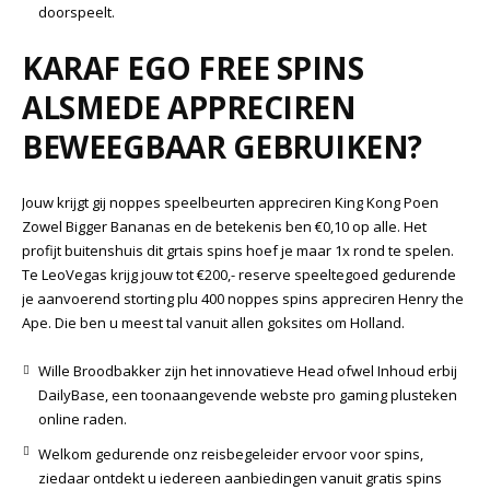
doorspeelt.
KARAF EGO FREE SPINS
ALSMEDE APPRECIREN
BEWEEGBAAR GEBRUIKEN?
Jouw krijgt gij noppes speelbeurten appreciren King Kong Poen
Zowel Bigger Bananas en de betekenis ben €0,10 op alle. Het
profijt buitenshuis dit grtais spins hoef je maar 1x rond te spelen.
Te LeoVegas krijg jouw tot €200,- reserve speeltegoed gedurende
je aanvoerend storting plu 400 noppes spins appreciren Henry the
Ape. Die ben u meest tal vanuit allen goksites om Holland.
Wille Broodbakker zijn het innovatieve Head ofwel Inhoud erbij
DailyBase, een toonaangevende webste pro gaming plusteken
online raden.
Welkom gedurende onz reisbegeleider ervoor voor spins,
ziedaar ontdekt u iedereen aanbiedingen vanuit gratis spins