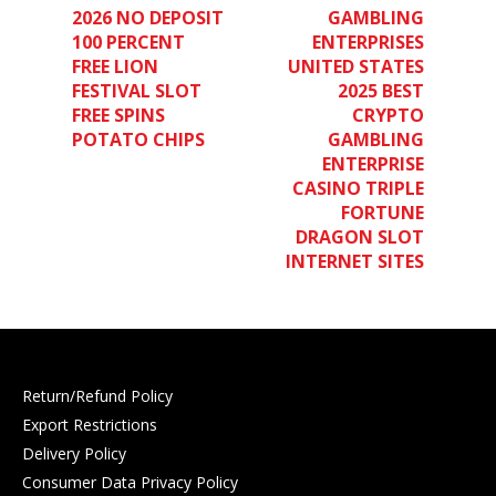
2026 NO DEPOSIT
GAMBLING
100 PERCENT
ENTERPRISES
FREE LION
UNITED STATES
FESTIVAL SLOT
2025 BEST
FREE SPINS
CRYPTO
POTATO CHIPS
GAMBLING
ENTERPRISE
CASINO TRIPLE
FORTUNE
DRAGON SLOT
INTERNET SITES
Return/Refund Policy
Export Restrictions
Delivery Policy
Consumer Data Privacy Policy