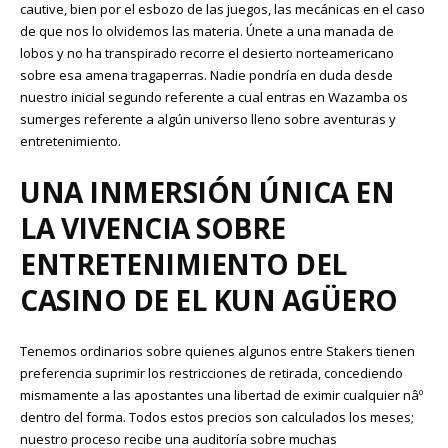
cautive, bien por el esbozo de las juegos, las mecánicas en el caso
de que nos lo olvidemos las materia. Únete a una manada de
lobos y no ha transpirado recorre el desierto norteamericano
sobre esa amena tragaperras. Nadie pondrí­a en duda desde
nuestro inicial segundo referente a cual entras en Wazamba os
sumerges referente a algún universo lleno sobre aventuras y
entretenimiento.
UNA INMERSIÓN ÚNICA EN
LA VIVENCIA SOBRE
ENTRETENIMIENTO DEL
CASINO DE EL KUN AGÜERO
Tenemos ordinarios sobre quienes algunos entre Stakers tienen
preferencia suprimir los restricciones de retirada, concediendo
mismamente a las apostantes una libertad de eximir cualquier nâº
dentro del forma. Todos estos precios son calculados los meses;
nuestro proceso recibe una auditoría sobre muchas