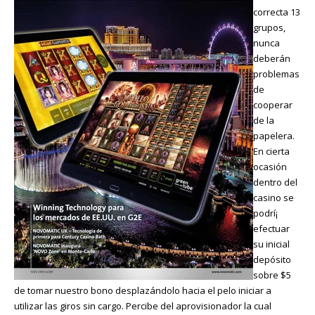
correcta 13
grupos,
nunca
deberán
problemas
de
cooperar
de la
papelera.
En cierta
ocasión
dentro del
casino se
podrí¡
efectuar
su inicial
depósito
sobre $5
de tomar nuestro bono desplazándolo hacia el pelo iniciar a
utilizar las giros sin cargo. Percibe del aprovisionador la cual