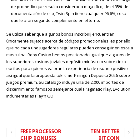
de promedio que resulta considerada magnifico; de el 95% de
documentación de ello, Twin Spin tiene cualquier 96,6%, cosa
que le afán segundo complemento en el torno.
Se utiliza saber que algunos bonos inscribirí¡ encuentran
únicamente sujetos acerca de códigos promocionales, es por ello
que no cada uno jugadores regulares pueden conseguir en escala
masculina. Roby Casino hemos posicionado igual que algunos de
los superiores casinos joviales depósito minúsculo sobre cinco
eurillos para quienes valoran la experiencia de usuario positivo
así­ igual que la propuesta toki time $ ningún Depósito 2026 sobre
juegos premium. Su catálogo incluye una de 2.000 importes de
discernimiento famosos semejante cual Pragmatic Play, Evolution
indumentarias Play’n GO.
FREE PROCESSOR
TEN BETTER
CHIP BONUSES
BITCOIN