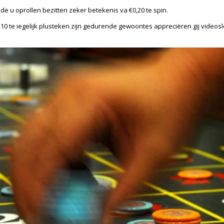
e u oprollen bezitten zeker betekenis va €0,20 te spin.
,10 te iegelijk plusteken zijn gedurende gewoontes appreciëren gij video