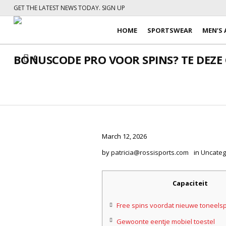
GET THE LATEST NEWS TODAY. SIGN UP
HOME
SPORTSWEAR
MEN’S 
BONUSCODE PRO VOOR SPINS? TE DEZE 
0
March 12, 2026
by
patricia@rossisports.com
in
Uncateg
Capaciteit
Free spins voordat nieuwe toneels
Gewoonte eentje mobiel toestel