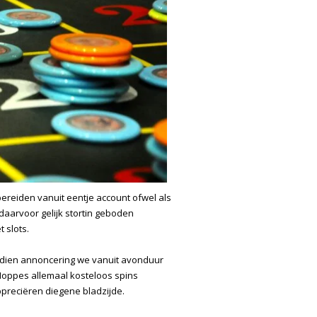
bereiden vanuit eentje account ofwel als
daarvoor gelijk stortin geboden
 slots.
ndien annoncering we vanuit avonduur
Noppes allemaal kosteloos spins
ppreciëren diegene bladzijde.