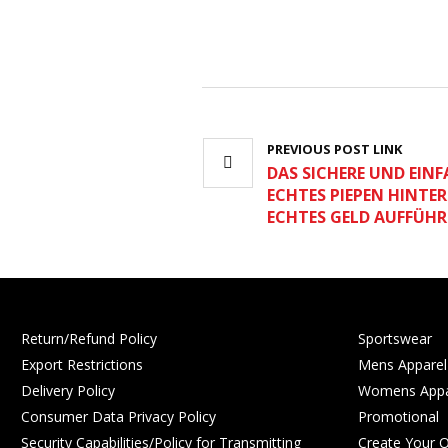
PREVIOUS
POST
LINK
DAS SICHERE UND EIN
ECHTES PIEPEN HINTER
ECHTES GELD AUFFÜH
Return/Refund Policy
Sportswear
Export Restrictions
Mens Apparel
Delivery Policy
Womens Appa
Consumer Data Privacy Policy
Promotional
Security Capabilities/Policy for Transmitting
Create Your 