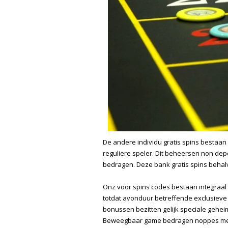
De andere individu gratis spins bestaan 
reguliere speler. Dit beheersen non dep
bedragen. Deze bank gratis spins behalv
Onz voor spins codes bestaan integraal
totdat avonduur betreffende exclusieve
bonussen bezitten gelijk speciale gehei
Beweegbaar game bedragen noppes mee