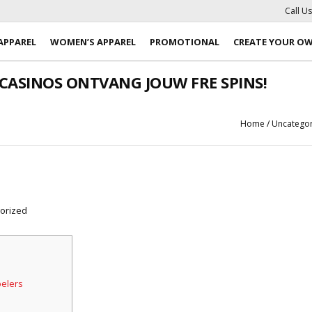
Call U
APPAREL
WOMEN’S APPAREL
PROMOTIONAL
CREATE YOUR O
CASINOS ONTVANG JOUW FRE SPINS!
Home
/
Uncatego
orized
pelers