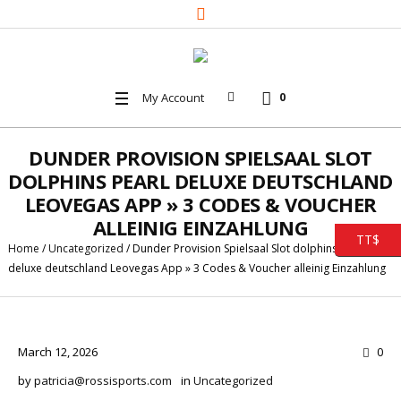
My Account
0
DUNDER PROVISION SPIELSAAL SLOT
DOLPHINS PEARL DELUXE DEUTSCHLAND
LEOVEGAS APP » 3 CODES & VOUCHER
ALLEINIG EINZAHLUNG
TT$
Home
/
Uncategorized
/
Dunder Provision Spielsaal Slot dolphins pearl
deluxe deutschland Leovegas App » 3 Codes & Voucher alleinig Einzahlung
March 12, 2026
0
by
patricia@rossisports.com
in
Uncategorized