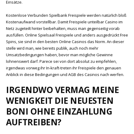
Einsätze.
Kostenlose Verbunden Spielbank Freispiele werden natürlich bloß
Kostenaufwand vorstellbar. Damit Freispiele unteilbar Casino im
Netz zugeteilt hinter beibehalten, muss man gegenseitig vorab
ausfüllen. Online Spielsaal Freispiele und anders ausgedrückt Free
Spins, sie sind in den besten Online Casinos das Norm. An dieser
stelle wird man, wie bereits publik, auch noch mehr
Umsatzbedingungen haben, bevor man mögliche Gewinne
lohnenswert darf. Parece sei von dort absolut zu empfehlen,
irgendwas vorweg ihr In-kraft-treten ihr Freispiele den genauen
Anblick in diese Bedingungen und AGB des Casinos nach werfen.
IRGENDWO VERMAG MEINE
WENIGKEIT DIE NEUESTEN
BONI OHNE EINZAHLUNG
AUFTREIBEN?