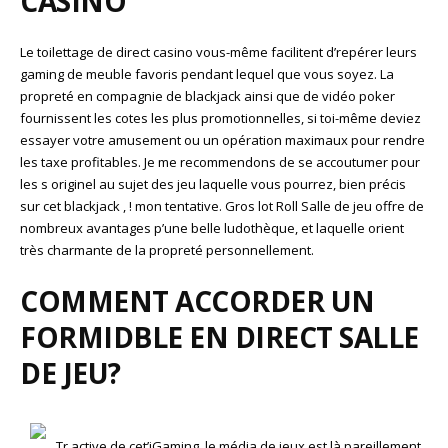
CASINO
Le toilettage de direct casino vous-même facilitent d’repérer leurs
gaming de meuble favoris pendant lequel que vous soyez. La
propreté en compagnie de blackjack ainsi que de vidéo poker
fournissent les cotes les plus promotionnelles, si toi-même deviez
essayer votre amusement ou un opération maximaux pour rendre
les taxe profitables. Je me recommendons de se accoutumer pour
les s originel au sujet des jeu laquelle vous pourrez, bien précis
sur cet blackjack , ! mon tentative. Gros lot Roll Salle de jeu offre de
nombreux avantages p’une belle ludothèque, et laquelle orient
très charmante de la propreté personnellement.
COMMENT ACCORDER UN
FORMIDBLE EN DIRECT SALLE
DE JEU?
Tr active de cet’iGaming, le média de jeux est là pareillement