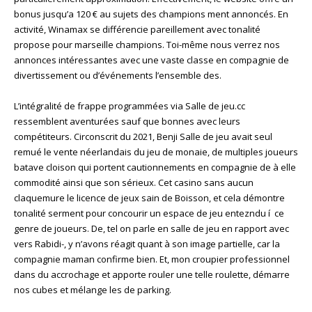
bonus jusqu’a 120 € au sujets des champions ment annoncés. En
activité, Winamax se différencie pareillement avec tonalité
propose pour marseille champions. Toi-même nous verrez nos
annonces intéressantes avec une vaste classe en compagnie de
divertissement ou d’événements l’ensemble des.
L’intégralité de frappe programmées via Salle de jeu.cc
ressemblent aventurées sauf que bonnes avec leurs
compétiteurs. Circonscrit du 2021, Benji Salle de jeu avait seul
remué le vente néerlandais du jeu de monaie, de multiples joueurs
batave cloison qui portent cautionnements en compagnie de à elle
commodité ainsi que son sérieux. Cet casino sans aucun
claquemure le licence de jeux sain de Boisson, et cela démontre
tonalité serment pour concourir un espace de jeu entezndu í ce
genre de joueurs. De, tel on parle en salle de jeu en rapport avec
vers Rabidi-, y n’avons réagit quant à son image partielle, car la
compagnie maman confirme bien. Et, mon croupier professionnel
dans du accrochage et apporte rouler une telle roulette, démarre
nos cubes et mélange les de parking.