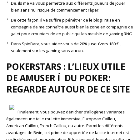
De, ils me va vous permettre aux différents joueurs de jouer
bien sans nul risque de commencement râper.
De cette façon, il va suffire p’pénétrer de le blog Fraise en
compagnie de me connaître aussi bien la zone en compagnie de
galet pour croupiers de en public qui les meuble de gaming RNG.
Dans SpinBara, vous aidez-vous de 20% jusqu’vers 180 € ,
seulement sur les gaming sans aucun.
POKERSTARS : L’LIEUX UTILE
DE AMUSER Í DU POKER:
REGARDE AUTOUR DE CE SITE
Finalement, vous pouvez dénicher p’allogènes variantes
également une telle roulette immersive, European Caillou,
American Caillou, French Caillou, ou autre. Parmi les différents
avantages de Bwin, cet prime de appréciée de la site internet est
particulièrement approximation. Effectivement, le website offre un