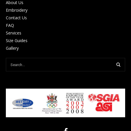
About Us
Embroidery
Contact Us
FAQ
Services
Size Guides
Gallery