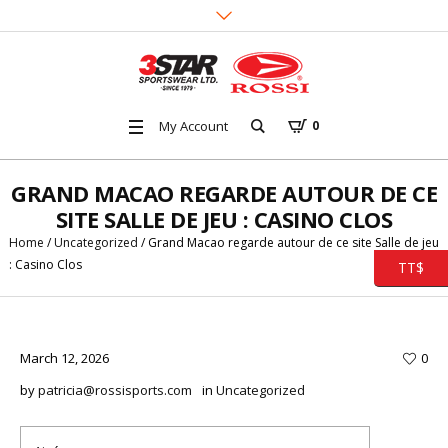
My Account
0
GRAND MACAO REGARDE AUTOUR DE CE
SITE SALLE DE JEU : CASINO CLOS
Home
/
Uncategorized
/
Grand Macao regarde autour de ce site Salle de jeu
: Casino Clos
TT$
March 12, 2026
0
by
patricia@rossisports.com
in
Uncategorized