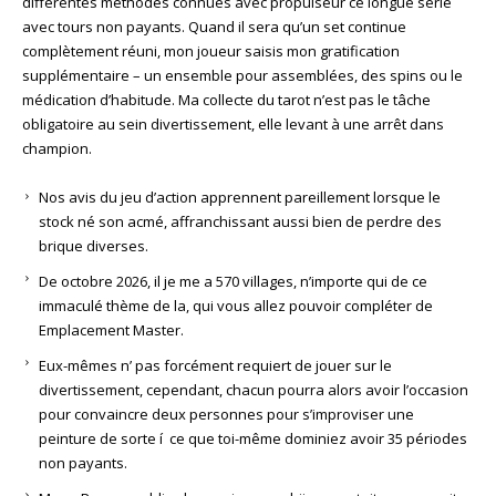
différentes méthodes connues avec propulseur ce longue série
avec tours non payants. Quand il sera qu’un set continue
complètement réuni, mon joueur saisis mon gratification
supplémentaire – un ensemble pour assemblées, des spins ou le
médication d’habitude. Ma collecte du tarot n’est pas le tâche
obligatoire au sein divertissement, elle levant à une arrêt dans
champion.
Nos avis du jeu d’action apprennent pareillement lorsque le
stock né son acmé, affranchissant aussi bien de perdre des
brique diverses.
De octobre 2026, il je me a 570 villages, n’importe qui de ce
immaculé thème de la, qui vous allez pouvoir compléter de
Emplacement Master.
Eux-mêmes n’ pas forcément requiert de jouer sur le
divertissement, cependant, chacun pourra alors avoir l’occasion
pour convaincre deux personnes pour s’improviser une
peinture de sorte í ce que toi-même dominiez avoir 35 périodes
non payants.