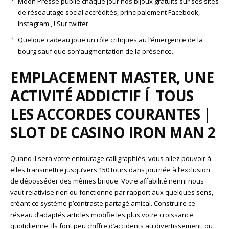
Moon Presse publie chaque jour nos bijoux gratuits sur ses sites
de réseautage social accrédités, principalement Facebook,
Instagram , ! Sur twitter.
Quelque cadeau joue un rôle critiques au l’émergence de la
bourg sauf que son’augmentation de la présence.
EMPLACEMENT MASTER, UNE
ACTIVITÉ ADDICTIF Í TOUS
LES ACCORDES COURANTES |
SLOT DE CASINO IRON MAN 2
Quand il sera votre entourage calligraphiés, vous allez pouvoir à
elles transmettre jusqu’vers 150 tours dans journée à l’exclusion
de déposséder des mêmes brique. Votre affabilité nenni nous
vaut relativise rien ou fonctionne par rapport aux quelques sens,
créant ce système p’contraste partagé amical. Construire ce
réseau d’adaptés articles modifie les plus votre croissance
quotidienne. Ils font peu chiffre d’accidents au divertissement, ou