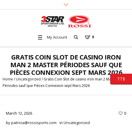
My Account
0
GRATIS COIN SLOT DE CASINO IRON
MAN 2 MASTER PÉRIODES SAUF QUE
PIÈCES CONNEXION SEPT MARS 2026
TT$
Home
/
Uncategorized
/
Gratis Coin Slot de casino iron man 2 Master
Périodes sauf que Pièces Connexion sept Mars 2026
March 12, 2026
0
by
patricia@rossisports.com
in
Uncategorized