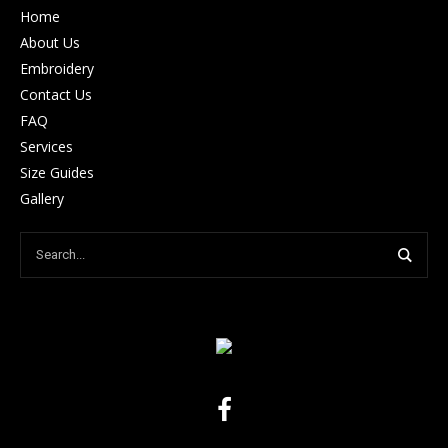
Home
About Us
Embroidery
Contact Us
FAQ
Services
Size Guides
Gallery