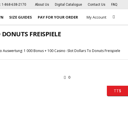
s:
1-868-638-2170
About Us
Digital Catalogue
Contact Us
FAQ
WN
SIZE GUIDES
PAY FOR YOUR ORDER
My Account
 DONUTS FREISPIELE
o Auswertung: 1 000 Bonus + 100 Casino -Slot Dollars To Donuts Freispiele
0
TT$