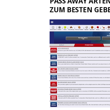
PASS AWAY ARTE
ZUM BESTEN GEBE