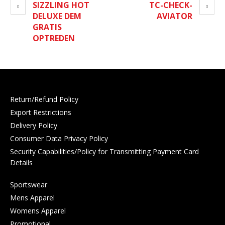
SIZZLING HOT
TC-CHECK-
DELUXE DEM
AVIATOR
GRATIS
OPTREDEN
Return/Refund Policy
Export Restrictions
Delivery Policy
Consumer Data Privacy Policy
Security Capabilities/Policy for Transmitting Payment Card
Details
Sportswear
Mens Apparel
Womens Apparel
Promotional