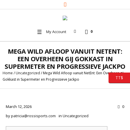
My Account
0
MEGA WILD AFLOOP VANUIT NETENT:
EEN OVERHEEN GIJ GOKKAST IN
SUPERMETER EN PROGRESSIEVE JACKPO
Home
/
Uncategorized
/
Mega Wild Afloop vanuit NetEnt: Een Overheen gij
TT$
Gokkast in Supermeter en Progressieve Jackpo
March 12, 2026
0
by
patricia@rossisports.com
in
Uncategorized