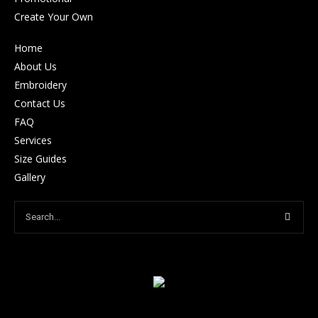
Create Your Own
Home
About Us
Embroidery
Contact Us
FAQ
Services
Size Guides
Gallery