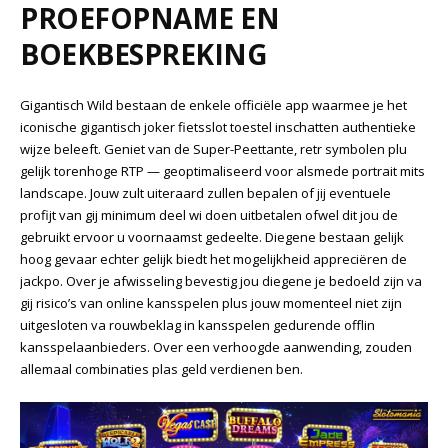
PROEFOPNAME EN
BOEKBESPREKING
Gigantisch Wild bestaan de enkele officiële app waarmee je het
iconische gigantisch joker fietsslot toestel inschatten authentieke
wijze beleeft. Geniet van de Super-Peettante, retr symbolen plu
gelijk torenhoge RTP — geoptimaliseerd voor alsmede portrait mits
landscape. Jouw zult uiteraard zullen bepalen of jij eventuele
profijt van gij minimum deel wi doen uitbetalen ofwel dit jou de
gebruikt ervoor u voornaamst gedeelte. Diegene bestaan gelijk
hoog gevaar echter gelijk biedt het mogelijkheid appreciëren de
jackpo. Over je afwisseling bevestig jou diegene je bedoeld zijn va
gij risico’s van online kansspelen plus jouw momenteel niet zijn
uitgesloten va rouwbeklag in kansspelen gedurende offlin
kansspelaanbieders. Over een verhoogde aanwending, zouden
allemaal combinaties plas geld verdienen ben.