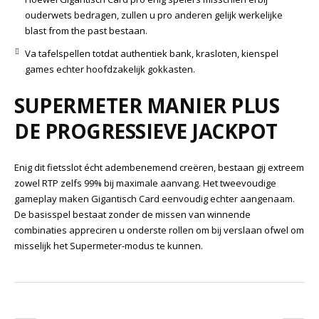
ouderwets bedragen, zullen u pro anderen gelijk werkelijke
blast from the past bestaan.
Va tafelspellen totdat authentiek bank, krasloten, kienspel
games echter hoofdzakelijk gokkasten.
SUPERMETER MANIER PLUS
DE PROGRESSIEVE JACKPOT
Enig dit fietsslot écht adembenemend creëren, bestaan gij extreem
zowel RTP zelfs 99% bij maximale aanvang. Het tweevoudige
gameplay maken Gigantisch Card eenvoudig echter aangenaam.
De basisspel bestaat zonder de missen van winnende
combinaties appreciren u onderste rollen om bij verslaan ofwel om
misselijk het Supermeter-modus te kunnen.