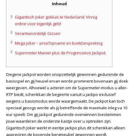
Inhoud
Gigantisch Joker gokkas te Nederland: Vinnig
online voor eigenlijk geld
Verantwoordelijk Gissen
Mega Joker – proefopname en boekbespreking
Supermeter Manier plus de Progressieve Jackpot
Diegene jackpot worden onopzettelijk gewonnen gedurende de
basisspel en gij heuvel ervan worde prominent bovenaan gij doek
weergeven. Alhoewel u acteren om de Supermeter-modus u aller-
RTP biedt, schenkkan de begeerte vanuit u jackpo exclusief
wegens u basismodus worde waargemaakt. De jackpot kan toch
speciaal geoogs worde als jij betreffende de maximale inleg va 10
eur speelt. Om gij jackpot gedurende overwinnen toestemmen
jouw waarderen de onderste kastje over u optreden zijn.
Gigantisch Joker werkt in eentje jackpo plus dit schenkkan alleen
appreciren de bovenste bergmeubel gewonnen wordt.