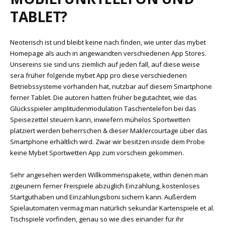
TABLET?
Neoterisch ist und bleibt keine nach finden, wie unter das mybet
Homepage als auch in angewandten verschiedenen App Stores.
Unsereins sie sind uns ziemlich auf jeden fall, auf diese weise
sera früher folgende mybet App pro diese verschiedenen
Betriebssysteme vorhanden hat, nutzbar auf diesem Smartphone
ferner Tablet. Die autoren hatten früher begutachtet, wie das
Glücksspieler amplitudenmodulation Taschentelefon bei das
Speisezettel steuern kann, inwiefern mühelos Sportwetten
platziert werden beherrschen & dieser Maklercourtage über das
Smartphone erhältlich wird. Zwar wir besitzen inside dem Probe
keine Mybet Sportwetten App zum vorschein gekommen.
Sehr angesehen werden Willkommenspakete, within denen man
zigeunern ferner Freispiele abzüglich Einzahlung, kostenloses
Startguthaben und Einzahlungsboni sichern kann. Außerdem
Spielautomaten vermag man natürlich sekundär Kartenspiele et al.
Tischspiele vorfinden, genau so wie dies einander für ihr