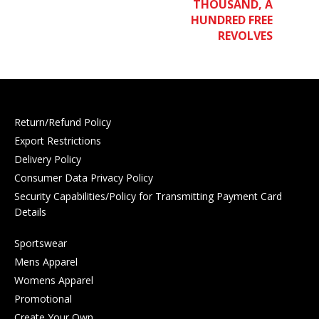
THOUSAND, A
HUNDRED FREE
REVOLVES
Return/Refund Policy
Export Restrictions
Delivery Policy
Consumer Data Privacy Policy
Security Capabilities/Policy for Transmitting Payment Card
Details
Sportswear
Mens Apparel
Womens Apparel
Promotional
Create Your Own