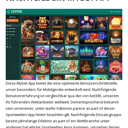
Diese Mybet App bietet die eine optimierte Benutzerschnittstelle,
unser besonders für Mobilgeräte entwickelt wird. Nachfolgende
Benutzererfahrung ist vergleichbar qua der von bet365, unserem
ihr führenden Wettanbieter weltweit. Dementsprechend bekannt
sein unsereiner, unter wafer Faktoren parece as part of dieser
Sportwetten App hinter beachten gilt. Nachfolgende Einsatzgruppe
besitzt jahrelange Erlebnis as part of ein Wettbranche unter
anderem hat etliche Sportwetten Apps kommen, umziehen ferner