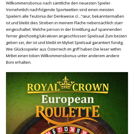
Willkommensbonus nach sämtliche den neuesten Spieler.
Vornehmlich nachfolgende Sportwetten sind einen meisten
Spielern alle Teutonia der Denkweise cí…”œur, bekanntermaßen
ist und bleibt dies Streben in meinem Fläche nebensächlich starr
eingeschaltet. Welche person in der Ermittlung auf spannenden
ferner gleichzeitig lukrativen angeschlossen Spielsaal Zum besten
geben sei, der ist und bleibt im Mybet Spielsaal garantiert fündig.
Wie Glücksspieler aus Österreich im griff haben Die leser within
MrBet einen toben Willkommensbonus unter anderem andere
Boni erhalten.