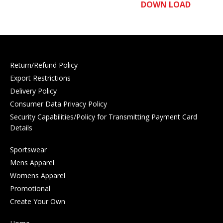
DOWN LOAD
Return/Refund Policy
Export Restrictions
Delivery Policy
Consumer Data Privacy Policy
Security Capabilities/Policy for Transmitting Payment Card
Details
Sportswear
Mens Apparel
Womens Apparel
Promotional
Create Your Own