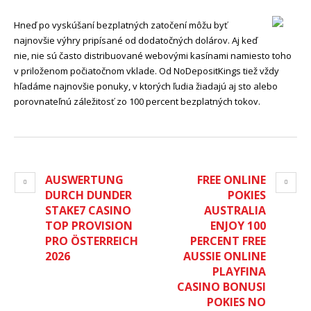
Hneď po vyskúšaní bezplatných zatočení môžu byť
najnovšie výhry pripísané od dodatočných dolárov. Aj keď
nie, nie sú často distribuované webovými kasínami namiesto toho
v priloženom počiatočnom vklade. Od NoDepositKings tiež vždy
hľadáme najnovšie ponuky, v ktorých ľudia žiadajú aj sto alebo
porovnateľnú záležitosť zo 100 percent bezplatných tokov.
AUSWERTUNG
FREE ONLINE
DURCH DUNDER
POKIES
STAKE7 CASINO
AUSTRALIA
TOP PROVISION
ENJOY 100
PRO ÖSTERREICH
PERCENT FREE
2026
AUSSIE ONLINE
PLAYFINA
CASINO BONUSI
POKIES NO