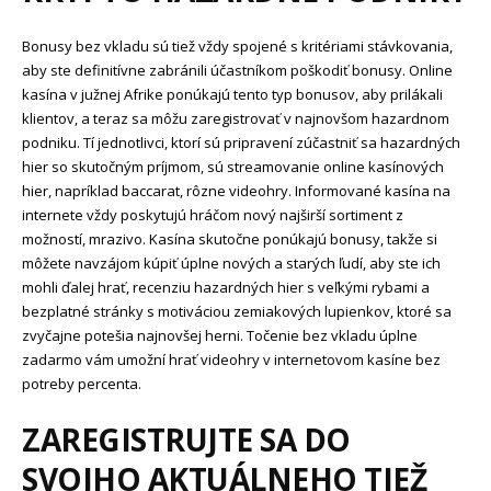
Bonusy bez vkladu sú tiež vždy spojené s kritériami stávkovania,
aby ste definitívne zabránili účastníkom poškodiť bonusy. Online
kasína v južnej Afrike ponúkajú tento typ bonusov, aby prilákali
klientov, a teraz sa môžu zaregistrovať v najnovšom hazardnom
podniku. Tí jednotlivci, ktorí sú pripravení zúčastniť sa hazardných
hier so skutočným príjmom, sú streamovanie online kasínových
hier, napríklad baccarat, rôzne videohry. Informované kasína na
internete vždy poskytujú hráčom nový najširší sortiment z
možností, mrazivo. Kasína skutočne ponúkajú bonusy, takže si
môžete navzájom kúpiť úplne nových a starých ľudí, aby ste ich
mohli ďalej hrať, recenziu hazardných hier s veľkými rybami a
bezplatné stránky s motiváciou zemiakových lupienkov, ktoré sa
zvyčajne potešia najnovšej herni. Točenie bez vkladu úplne
zadarmo vám umožní hrať videohry v internetovom kasíne bez
potreby percenta.
ZAREGISTRUJTE SA DO
SVOJHO AKTUÁLNEHO TIEŽ