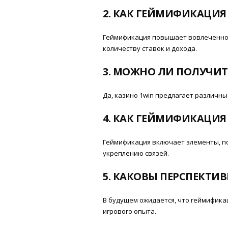
2. КАК ГЕЙМИФИКАЦИЯ
Геймификация повышает вовлеченност
количеству ставок и дохода.
3. МОЖНО ЛИ ПОЛУЧИТ
Да, казино 1win предлагает различны
4. КАК ГЕЙМИФИКАЦИЯ
Геймификация включает элементы, по
укреплению связей.
5. КАКОВЫ ПЕРСПЕКТ
В будущем ожидается, что геймификац
игрового опыта.