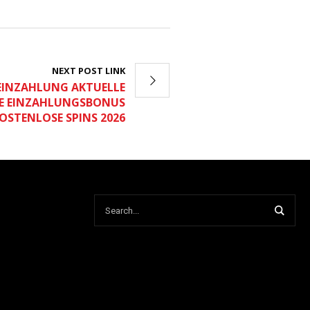
NEXT
POST
LINK
E EINZAHLUNG AKTUELLE
NE EINZAHLUNGSBONUS
KOSTENLOSE SPINS 2026