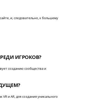
айте, и, следовательно, к большему
СРЕДИ ИГРОКОВ?
твует созданию сообщества и
УДУЩЕМ?
 VR и AR, для создания уникального