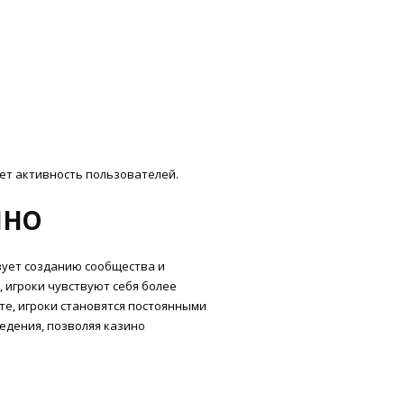
ет активность пользователей.
ИНО
твует созданию сообщества и
 игроки чувствуют себя более
те, игроки становятся постоянными
едения, позволяя казино