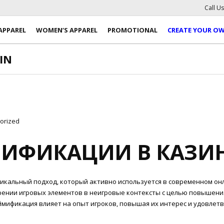
Call U
APPAREL
WOMEN’S APPAREL
PROMOTIONAL
CREATE YOUR O
IN
orized
МИФИКАЦИИ В КАЗИ
икальный подход, который активно используется в современном он
дрении игровых элементов в неигровые контексты с целью повышени
ймификация влияет на опыт игроков, повышая их интерес и удовлетв