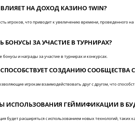
 ВЛИЯЕТ НА ДОХОД КАЗИНО 1WIN?
ь игроков, что приводит к увеличению времени, проведенного на с
Ь БОНУСЫ ЗА УЧАСТИЕ В ТУРНИРАХ?
е бонусы и награды за участие в турнирах и конкурсах.
 СПОСОБСТВУЕТ СОЗДАНИЮ СООБЩЕСТВА 
зволяющие игрокам взаимодействовать друг с другом, что способс
ИВЫ ИСПОЛЬЗОВАНИЯ ГЕЙМИФИКАЦИИ В Б
ия будет расширяться с использованием новых технологий, таких как