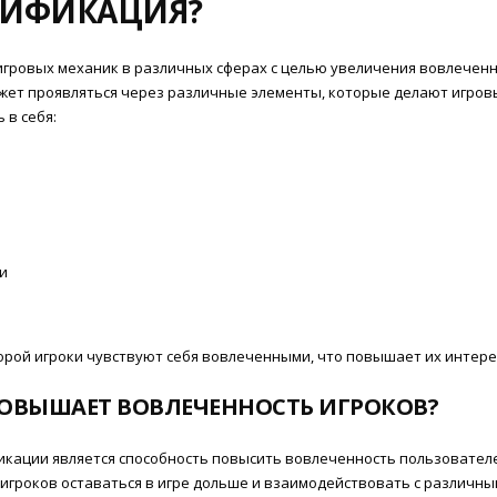
МИФИКАЦИЯ?
гровых механик в различных сферах с целью увеличения вовлеченно
 может проявляться через различные элементы, которые делают игро
 в себя:
и
орой игроки чувствуют себя вовлеченными, что повышает их интерес
ОВЫШАЕТ ВОВЛЕЧЕННОСТЬ ИГРОКОВ?
кации является способность повысить вовлеченность пользователе
игроков оставаться в игре дольше и взаимодействовать с различным