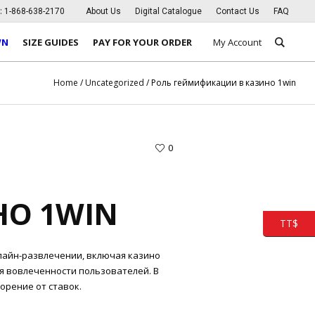
s:
1-868-638-2170
About Us
Digital Catalogue
Contact Us
FAQ
WN
SIZE GUIDES
PAY FOR YOUR ORDER
My Account
Home
/
Uncategorized
/
Роль геймификации в казино 1win
0
НО 1WIN
TT$
лайн-развлечении, включая казино
я вовлеченности пользователей. В
орение от ставок.