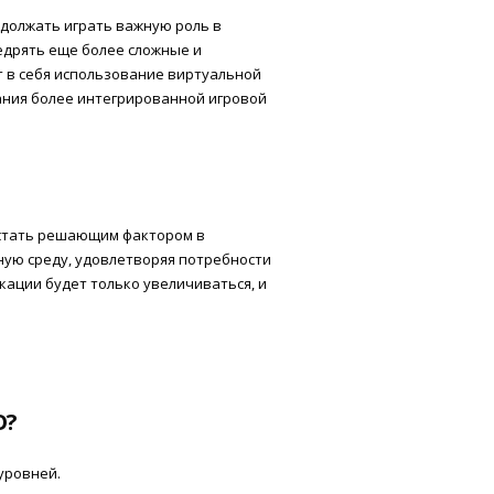
одолжать играть важную роль в
недрять еще более сложные и
 в себя использование виртуальной
ания более интегрированной игровой
 стать решающим фактором в
ную среду, удовлетворяя потребности
кации будет только увеличиваться, и
О?
уровней.