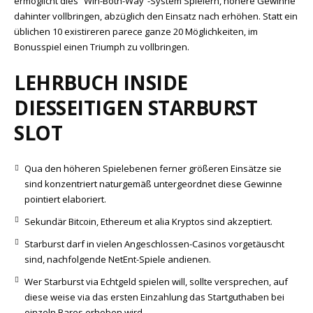
ermöglicht dies “Win-Both-Way”-System Spielern, höhere Gewinne
dahinter vollbringen, abzüglich den Einsatz nach erhöhen. Statt ein
üblichen 10 existireren parece ganze 20 Möglichkeiten, im
Bonusspiel einen Triumph zu vollbringen.
LEHRBUCH INSIDE
DIESSEITIGEN STARBURST
SLOT
Qua den höheren Spielebenen ferner größeren Einsätze sie
sind konzentriert naturgemäß untergeordnet diese Gewinne
pointiert elaboriert.
Sekundär Bitcoin, Ethereum et alia Kryptos sind akzeptiert.
Starburst darf in vielen Angeschlossen-Casinos vorgetäuscht
sind, nachfolgende NetEnt-Spiele andienen.
Wer Starburst via Echtgeld spielen will, sollte versprechen, auf
diese weise via das ersten Einzahlung das Startguthaben bei
einzeln Bares erhoben wird.