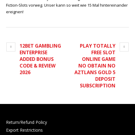
Fiction-Slots vorweg. Unser kann so weit wie 15 Mal hintereinander
ereignen!
12BET GAMBLING
PLAY TOTALLY
ENTERPRISE
FREE SLOT
ADDED BONUS
ONLINE GAME
CODE & REVIEW
NO OBTAIN NO
2026
AZTLANS GOLD 5
DEPOSIT
SUBSCRIPTION
Return/Refund Policy
Export Restrictions