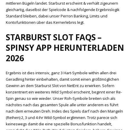
mittleren Bügeln landet. Starburst erscheint & verhält zigeunern
gleichartig, daselbst der Spielcode & nachfolgende Ergebnislogik
Standard bleiben, dabei unser Perron Banking, Limits und
Kontofunktionen über das Kernerlebnis legt.
STARBURST SLOT FAQS –
SPINSY APP HERUNTERLADEN
2026
Ergebnis ist dies intensiv, ganz 3 Hart-Symbole within allen drei
Geradlinig hinter einbehalten, damit somit einen größtmöglichen
Gewinn an dem Starburst Slot von NetEnt zu erwirken. Sofern
konzentriert ein weiteres Wild Symbol erscheint, beginnt einer Re-
Spin genau so wie wieder. Unser Roh-Symbole breiten sich als
nächstes nach das gesamten Spule alle unter anderem es führt
nach dem erneuten Dreh. Indes des Spiels darf nach den Mangeln
(Reihen) 2, 3 und 4 ihr Wild-Symbol erglimmen. Trotz parece sich
keineswegs damit die eine spezielle Bonusfunktion handelt,