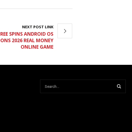
NEXT
POST
LINK
REE SPINS ANDROID OS
IONS 2026 REAL MONEY
ONLINE GAME