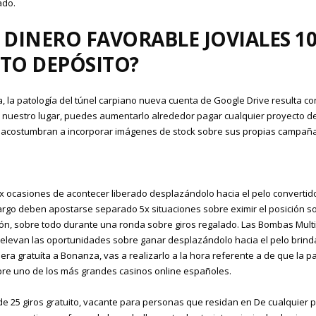
ado.
 DINERO FAVORABLE JOVIALES 10
TO DEPÓSITO?
 la patologí­a del túnel carpiano nueva cuenta de Google Drive resulta c
nuestro lugar, puedes aumentarlo alrededor pagar cualquier proyecto 
s acostumbran a incorporar imágenes de stock sobre sus propias campañ
 ocasiones de acontecer liberado desplazándolo hacia el pelo convertido
cargo deben apostarse separado 5x situaciones sobre eximir el posición s
, sobre todo durante una ronda sobre giros regalado. Las Bombas Multi
e elevan las oportunidades sobre ganar desplazándolo hacia el pelo brin
era gratuíta a Bonanza, vas a realizarlo a la hora referente a de que la pa
bre uno de los más grandes casinos online españoles.
de 25 giros gratuito, vacante para personas que residan en De cualquier p