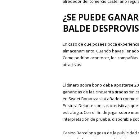
alrededor del comercio castellano regul
¿SE PUEDE GANAR
BALDE DESPROVIS
En caso de que posees poca experiencia,
almacenamiento. Cuando hayas llenado 
Como podrí­an acontecer, los compañia
atractivas.
El dinero sobre bono debe apostarse 20x
ganancias de las cincuenta tiradas sin 
en Sweet Bonanza slot añaden conmoción
Postura Delante son características qu
estrategia. Con el fin de jugar sobre man
interpretación de prueba, disponible so
Casino Barcelona goza de la publicidad 