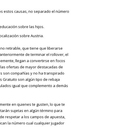
dos estos causas, no separado el número
ducación sobre las hijos.
calización sobre Austria.
o retirable, que tiene que liberarse
anteriormente de terminar el rollover, el
lemente, llegan a convertirse en focos
n las ofertas de mayor destacadas de
inos son compañías y no ha transpirado
 Gratuito son algún tipo de rebaja
inculados igual que complemento a demás
mente en quienes te gusten, lo que te
starán sujetas en algún término para
n de respetar a los campos de apuesta,
ican la número cual cualquier jugador