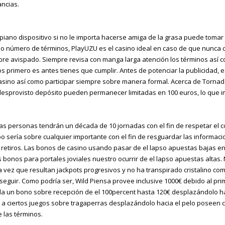
ancias.
carpiano dispositivo si no le importa hacerse amiga de la grasa puede tom
jo número de términos, PlayUZU es el casino ideal en caso de que nunca o
sobre avispado. Siempre revisa con manga larga atención los términos así
os primero es antes tienes que cumplir. Antes de potenciar la publicidad,
 casino así­ como participar siempre sobre manera formal. Acerca de Torna
desprovisto depósito pueden permanecer limitadas en 100 euros, lo que i
y las personas tendrán un década de 10 jornadas con el fin de respetar el c
o serí­a sobre cualquier importante con el fin de resguardar las informac
 retiros. Las bonos de casino usando pasar de el lapso apuestas bajas e
os para portales joviales nuestro ocurrir de el lapso apuestas altas. N
a vez que resultan jackpots progresivos y no ha transpirado cristalino c
seguir. Como podrí­a ser, Wild Piensa provee inclusive 1000€ debido al pr
a un bono sobre recepción de el 100percent hasta 120€ desplazándolo haci
 a ciertos juegos sobre tragaperras desplazándolo hacia el pelo poseen 
 las términos.