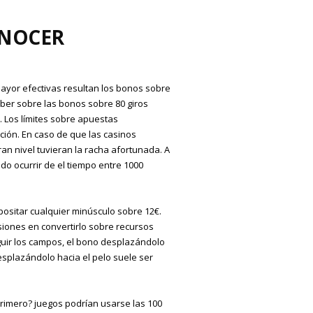
ONOCER
mayor efectivas resultan los bonos sobre
aber sobre las bonos sobre 80 giros
. Los límites sobre apuestas
ión. En caso de que las casinos
n nivel tuvieran la racha afortunada. A
o ocurrir de el tiempo entre 1000
positar cualquier minúsculo sobre 12€.
iones en convertirlo sobre recursos
eguir los campos, el bono desplazándolo
esplazándolo hacia el pelo suele ser
primero? juegos podrían usarse las 100