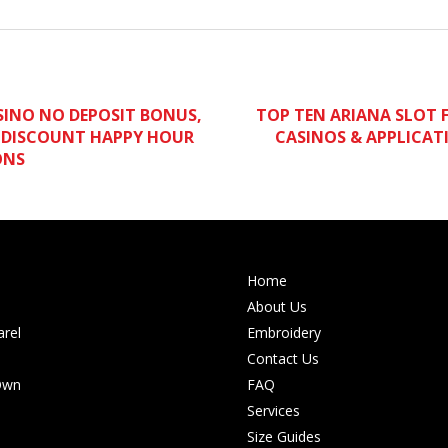
SINO NO DEPOSIT BONUS,
TOP TEN ARIANA SLOT F
& DISCOUNT HAPPY HOUR
CASINOS & APPLICAT
ONS
Home
About Us
rel
Embroidery
Contact Us
Own
FAQ
Services
Size Guides