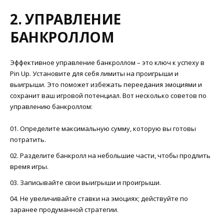
2. УПРАВЛЕНИЕ
БАНКРОЛЛОМ
Эффективное управление банкроллом – это ключ к успеху в
Pin Up. Установите для себя лимиты на проигрыши и
выигрыши. Это поможет избежать переедания эмоциями и
сохранит ваш игровой потенциал. Вот несколько советов по
управлению банкроллом:
Определите максимальную сумму, которую вы готовы
потратить.
Разделите банкролл на небольшие части, чтобы продлить
время игры.
Записывайте свои выигрыши и проигрыши.
Не увеличивайте ставки на эмоциях; действуйте по
заранее продуманной стратегии.