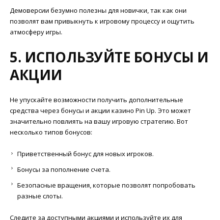
Демоверсии безумно полезны для новички, так как они
позволят вам привыкнуть к игровому процессу и ощутить
атмосферу игры.
5. ИСПОЛЬЗУЙТЕ БОНУСЫ И
АКЦИИ
Не упускайте возможности получить дополнительные
средства через бонусы и акции казино Pin Up. Это может
значительно повлиять на вашу игровую стратегию. Вот
несколько типов бонусов:
Приветственный бонус для новых игроков.
Бонусы за пополнение счета.
Безопасные вращения, которые позволят попробовать
разные слоты.
Следите за доступными акциями и используйте их для