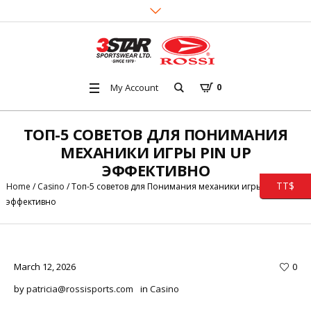
My Account
0
ТОП-5 СОВЕТОВ ДЛЯ ПОНИМАНИЯ
МЕХАНИКИ ИГРЫ PIN UP
ЭФФЕКТИВНО
TT$
Home
/
Casino
/
Топ-5 советов для Понимания механики игры Pin Up
эффективно
March 12, 2026
0
by
patricia@rossisports.com
in
Casino