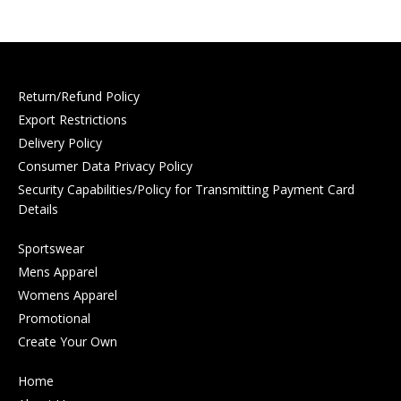
Return/Refund Policy
Export Restrictions
Delivery Policy
Consumer Data Privacy Policy
Security Capabilities/Policy for Transmitting Payment Card
Details
Sportswear
Mens Apparel
Womens Apparel
Promotional
Create Your Own
Home