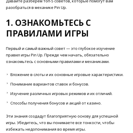
Давайте разберем топ-5 советов, которые помогут вам
разобраться в механике Pin Up.
1. ОЗНАКОМЬТЕСЬ С
ПРАВИЛАМИ ИГРЫ
Первый и самый важный совет — это глубокое изучение
правил игры Pin Up. Прежде чем начать, обязательно
ознакомьтесь с основными правилами и механиками.
Вложение в слоты и их основные игровые характеристики.
Понимание вариантов ставок и бонусов.
Изучение различных игровых режимов и их отличий.
Способы получения бонусов и акций от казино.
Эти знания создадут благоприятную основу для успешной
игры. Убедитесь, что вы понимаете все тонкости, чтобы
избежать недопонимания во время игры.