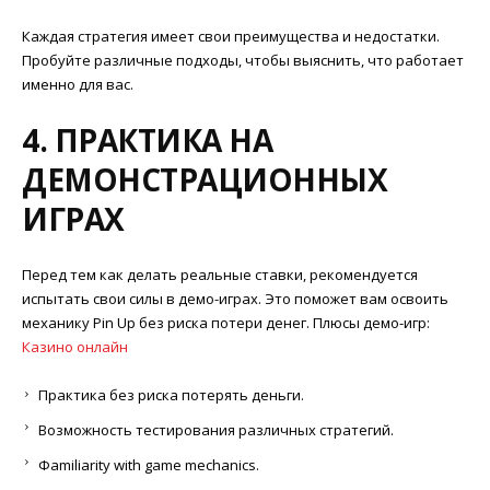
Каждая стратегия имеет свои преимущества и недостатки.
Пробуйте различные подходы, чтобы выяснить, что работает
именно для вас.
4. ПРАКТИКА НА
ДЕМОНСТРАЦИОННЫХ
ИГРАХ
Перед тем как делать реальные ставки, рекомендуется
испытать свои силы в демо-играх. Это поможет вам освоить
механику Pin Up без риска потери денег. Плюсы демо-игр:
Казино онлайн
Практика без риска потерять деньги.
Возможность тестирования различных стратегий.
Фamiliarity with game mechanics.