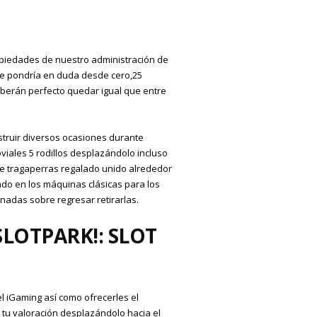
opiedades de nuestro administración de
ie pondrí­a en duda desde cero,25
eberán perfecto quedar igual que entre
nstruir diversos ocasiones durante
viales 5 rodillos desplazándolo incluso
bre tragaperras regalado unido alrededor
ado en los máquinas clásicas para los
nadas sobre regresar retirarlas.
SLOTPARK!: SLOT
 iGaming así­ como ofrecerles el
 tu valoración desplazándolo hacia el