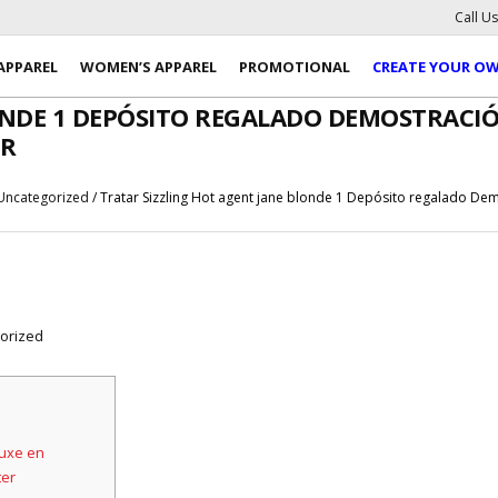
Call U
APPAREL
WOMEN’S APPAREL
PROMOTIONAL
CREATE YOUR O
ONDE 1 DEPÓSITO REGALADO DEMOSTRACI
IR
Uncategorized
/
Tratar Sizzling Hot agent jane blonde 1 Depósito regalado Dem
orized
luxe en
ter