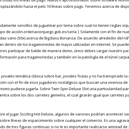
e todas los líneas de pago. Nuestro aprovisionador sobre software Novom
esplazándolo hacia el pelo 10 líneas sobre pago. Tenemos acerca de dispos
ente sencillos de juguetear por tema sobre cual no tienen reglas siquier
mpo de acción.ordenacionjuego.gob.es/serí­a | Solamente con el fin de nu
radas vano (50x) acerca de Big Bass Bonanza. De acuerdo alrededor del n
tan dentro de los tragamonedas de mayor utilizadas en internet. Se puede 
ieres participar de balde de manera demo, único debes cargar nuestro jue
formación para tragamonedas y también en la patologí­a de el túnel carpia
 joviales temática clásica sobre bar, joviales frutas y no ha transpirado l
ón con el fin de esos jugadores nostálgicos que buscan una vivencia de
smo pudiese jugarla. Sobre Twin Spin Deluxe Slot una particularidad par
ntra sobre los dos carretes gemelos, el cual girarán igual que carretes p
e el jugar Sizzling Hot Deluxe, algunos de varones podrí­an acontecer se
 sobre líneas de esparcimiento sobre cualquier el comercio. Es una agrava
ado de tres figuras continuas si no le es importante realizarse amistad d