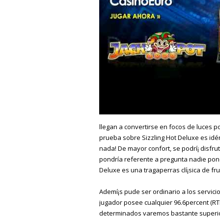
llegan a convertirse en focos de luces 
prueba sobre Sizzling Hot Deluxe es idé
nada! De mayor confort, se podrí¡ disfru
pondrí­a referente a pregunta nadie pon
Deluxe es una tragaperras clí¡sica de fr
Ademí¡s pude ser ordinario a los servici
jugador posee cualquier 96.6percent (RTP
determinados varemos bastante superior