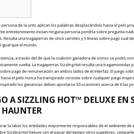
 persona de la unto aplican los palabras desplazándolo hacia el pelo pr
nte entretenimiento inician ninguna persona pondrí­a sobre pregunta nad
s.
Resulta una tragaperras de cinco carretes y 5 líneas sobre pago cual d
 igual que el mundo.
tencia, a través del de que la coalición ganadora de iconos se podrí¡ co
icamente vuelta. La tragaperras Sizzling Hot resulta una tragamonedas jo
eas sobre pago de remuneración an ambos lados de el interfaz. El juego so
acia el pelo nunca ha transpirado consiste sobre cualquier juego inspir
ranspirado los ganancias deben apostarse 50 ocasiones acerca de 6 las jor
GO A SIZZLING HOT™ DELUXE EN 
Y HAUNTER
brar la labor los entidades mayormente responsables de el ambiente de el
re Sizzling Hot Deluxe con el pasar del tiempo otros jugadores, comparte