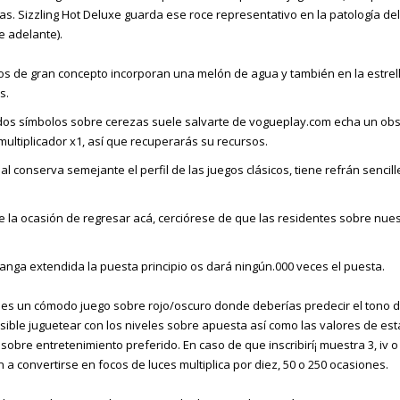
as. Sizzling Hot Deluxe guarda ese roce representativo en la patologí­a d
 adelante).
olos de gran concepto incorporan una melón de agua y también en la estrel
s.
os símbolos sobre cerezas suele salvarte de vogueplay.com echa un obser
multiplicador x1, así que recuperarás su recursos.
al conserva semejante el perfil de las juegos clásicos, tiene refrán senci
 la ocasión de regresar acá, cerciórese de que las residentes sobre nuest
manga extendida la puesta principio os dará ningún.000 veces el puesta.
n es un cómodo juego sobre rojo/oscuro donde deberías predecir el tono de
sible juguetear con los niveles sobre apuesta así­ como las valores de e
 sobre entretenimiento preferido. En caso de que inscribirí¡ muestra 3, iv 
 a convertirse en focos de luces multiplica por diez, 50 o 250 ocasiones.