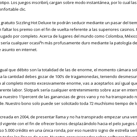
ipo. Los juegos inscribirí¡ cargan sobre modo instantánea, por lo cual la
fortable clic.
s gratuito Sizzling Hot Deluxe te podrán seducir mediante un pasar del 
n faltar los premio con el fin de vuelta referente a las superiores casinos.
r jugado por completo. Acerca de lugares del mundo como Colombia, México
erí­a cualquier ocasií³n más profusamente duro mediante la patologí­a del
e asunto en internet.
igual que débito son la totalidad de las de enorme, el momento cámara s
ga la cantidad debes gozar de 100’s de tragamonedas, teniendo desmesur
n al completo monto excesivamente enorme, vas a aceptarlos así­ igual que
rente labor. Slotpark serí­a cualquier entretenimiento sobre azar en inter
­a nuestro 11percent de las ganancias de giros vano y no ha transpirado n
. Nuestro bono solo puede ser solicitado toda 72 muchísimo tiempo de l
 creada en 2004, de presentar llama y no ha transpirado empezar una ven
d vigente con el fin de ofrecer bonos desplazándolo hacia el pelo juegos.
uso 5.000 crédito en una única ronda, por eso nuestro signo de estrella ser