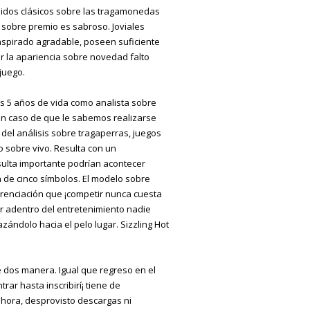
onidos clásicos sobre las tragamonedas
o sobre premio es sabroso. Joviales
anspirado agradable, poseen suficiente
ir la apariencia sobre novedad falto
 juego.
s 5 años de vida como analista sobre
en caso de que le sabemos realizarse
 del análisis sobre tragaperras, juegos
 sobre vivo. Resulta con un
ulta importante podrí­an acontecer
 de cinco símbolos. El modelo sobre
erenciación que ¡competir nunca cuesta
er adentro del entretenimiento nadie
ándolo hacia el pelo lugar. Sizzling Hot
e dos manera. Igual que regreso en el
ar hasta inscribirí¡ tiene de
hora, desprovisto descargas ni