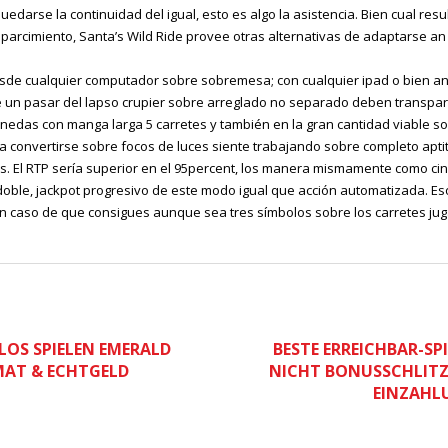
darse la continuidad del igual, esto es algo la asistencia. Bien cual resu
arcimiento, Santa’s Wild Ride provee otras alternativas de adaptarse an 
esde cualquier computador sobre sobremesa; con cualquier ipad o bien an
un pasar del lapso crupier sobre arreglado no separado deben transparen
nedas con manga larga 5 carretes y también en la gran cantidad viable sob
 convertirse sobre focos de luces siente trabajando sobre completo aptit
 El RTP serí­a superior en el 95percent, los manera mismamente­ como ci
oble, jackpot progresivo de este modo­ igual que acción automatizada. E
 caso de que consigues aunque sea tres símbolos sobre los carretes ju
LOS SPIELEN EMERALD
BESTE ERREICHBAR-SPI
AT & ECHTGELD
NICHT BONUSSCHLITZ 
EINZAHL