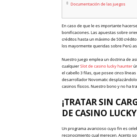
Documentación de las juegos
En caso de que le es importante hacerse
bonificaciones. Las apuestas sobre orie
créditos hasta un máximo de 500 crédito
los mayormente queridas sobre Perú así­
Nuestro juego emplea un doctrina de asis
cualquier
Slot de casino lucky haunter
ún
el cabello 3 filas, que posee cinco lín
desarrollador Novomatic desplazándolo h
casinos físicos. Nuestro bono y no ha t
¡TRATAR SIN CAR
DE CASINO LUCK
Un programa avaricioso cuyo fin es cele
reconocimiento cual merecen. Acento sob