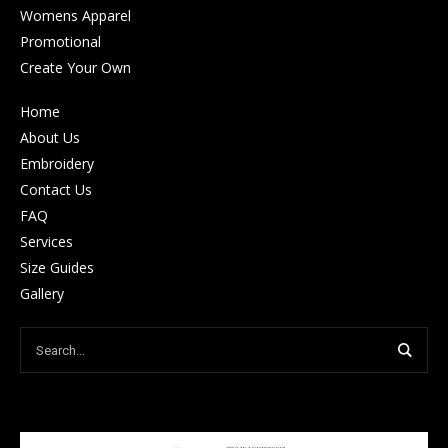
Womens Apparel
Promotional
Create Your Own
Home
About Us
Embroidery
Contact Us
FAQ
Services
Size Guides
Gallery