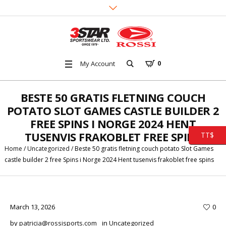
My Account
0
BESTE 50 GRATIS FLETNING COUCH
POTATO SLOT GAMES CASTLE BUILDER 2
FREE SPINS I NORGE 2024 HENT
TUSENVIS FRAKOBLET FREE SPINS
TT$
Home
/
Uncategorized
/
Beste 50 gratis fletning couch potato Slot Games
castle builder 2 free Spins i Norge 2024 Hent tusenvis frakoblet free spins
March 13, 2026
0
by
patricia@rossisports.com
in
Uncategorized