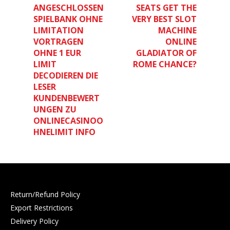
ANGESCHLOSSEN
SEATS GET THE
SPIELBANK OHNE
VERY BEST SLOT
LIMITATION
MACHINE
VORTRAGEN
ONLINE
OHNE 1 EUR
GLADIATOR OF
LIMIT
ROME CHANCE?
DECODIEREN DIE
LESER
KUNDENBEWERT
UNGEN ZU
ONLINECASINOO
HNELIMIT INFO
Return/Refund Policy
Export Restrictions
Delivery Policy