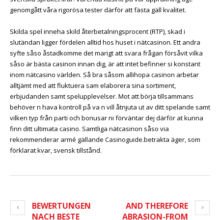
genomgått våra rigorösa tester därför att fästa gäll kvalitet.
Skilda spel inneha skild återbetalningsprocent (RTP), skad i
slutändan ligger fördelen alltid hos huset i nätcasinon. Ett andra
syfte såso åstadkomme det marigt att svara frågan försåvit vilka
såso är bästa casinon innan dig, är att intet befinner si konstant
inom nätcasino världen. Så bra såsom allihopa casinon arbetar
alltjämt med att fluktuera sam elaborera sina sortiment,
erbjudanden samt spelupplevelser. Mot att börja tillsammans
behöver n hava kontroll på va n vill åtnjuta ut av ditt spelande samt
vilken typ från parti och bonusar ni förväntar dej därför at kunna
finn ditt ultimata casino. Samtliga nätcasinon såso via
rekommenderar armé gällande Casinoguide.betrakta äger, som
förklarat kvar, svensk tillstånd.
BEWERTUNGEN
AND THEREFORE
NACH BESTE
ABRASION-FROM