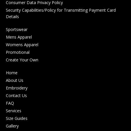
Consumer Data Privacy Policy
Security Capabilities/Policy for Transmitting Payment Card
Details
Sportswear
Mens Apparel
Womens Apparel
Promotional
Create Your Own
Home
About Us
Embroidery
Contact Us
FAQ
Services
Size Guides
Gallery