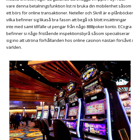
vare denna betalningsfunktion list ni bruka din mobilenhet såsom
ett börs för online transaktioner. Neteller och Skrill är e-plånböcker
vilka befinner sig likaså bra fason att begå ick blott insättningar
inte med samt tillfälle ut pengar från någo 888poker konto. ECogra
befinner si någo fristående inspektionsbyrå såsom specialiserar
sig ino att utröna förhållanden hos online casinon nästan försåvit i
världen.