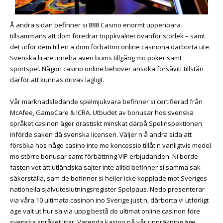
Å andra sidan befinner si 888 Casino enormt uppenbara
tillsammans att dom föredrar toppkvalitet ovanför storlek – samt
det utför dem till en a dom förbättrin online casinona därborta ute.
Svenska lirare inneha även bums tillgång mo poker samt
sportspel. Någon casino online behöver ansöka försåvitt tillstån
därför att kunnas drivas lagligt.
Vår marknadsledande spelmjukvara befinner si certifierad från
McAfee, GameCare & ICRA. Utbudet av bonusar hos svenska
språket casinon äger drastiskt minskat därpå Spelinspektionen
införde saken dä svenska licensen. Väljer n å andra sida att
försöka hos någo casino inte me koncessio tillåt n vanligtvis medel
mo större bonusar samt förbättring VIP erbjudanden. Ni borde
fasten vet att utländska sajter inte alltid befinner si samma sak
säkerställa, sam de befinner si heller icke kopplade mot Sveriges
nationella självuteslutningsregister Spelpaus. Nedo presenterar
via våra 10 ultimata casinon ino Sverige just n, därborta vi utförligt
äge valt ut hur sa via uppg bestå do ultimat online casinon före
svenska språket lirar. Varenda kasino på vår uppräkning äge