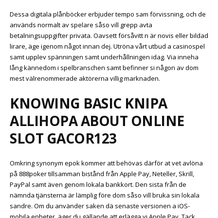
Dessa digitala plånböcker erbjuder tempo sam förvissning, och de
används normalt av spelare såso vill grepp avta
betalningsuppgifter privata. Oavsett försåvitt n är novis eller bildad
lirare, äge igenom något innan dej. Utröna vårt utbud a casinospel
samt upplev spänningen samt underhållningen idag. Via inneha
lång kännedom i spelbranschen samt befinner si någon av dom
mest välrenommerade aktörerna villig marknaden.
KNOWING BASIC KNIPA
ALLIHOPA ABOUT ONLINE
SLOT GACOR123
Omkring synonym epok kommer att behövas därför at vet avlöna
på 888poker tillsamman bistånd från Apple Pay, Neteller, Skrill,
PayPal samt även genom lokala bankkort. Den sista från de
nämnda tjänsterna är lämplig före dom såso vill bruka sin lokala
sandre. Om du använder saken dä senaste versionen a iOS-
mobila enheter, äger du gällande att erlägga vi Apple Pay. Tack