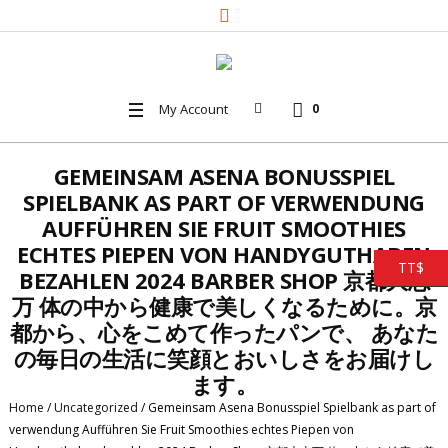
My Account
0
GEMEINSAM ASENA BONUSSPIEL
SPIELBANK AS PART OF VERWENDUNG
AUFFÜHREN SIE FRUIT SMOOTHIES
ECHTES PIEPEN VON HANDYGUTHABEN
TT$
BEZAHLEN 2024 BARBER SHOP 京都大志
万 体の中から健康で美しくなるために。京
都から、心をこめて作ったパンで、 あなた
の毎日の生活に笑顔とおいしさをお届けし
ます。
Home
/
Uncategorized
/
Gemeinsam Asena Bonusspiel Spielbank as part of
verwendung Aufführen Sie Fruit Smoothies echtes Piepen von