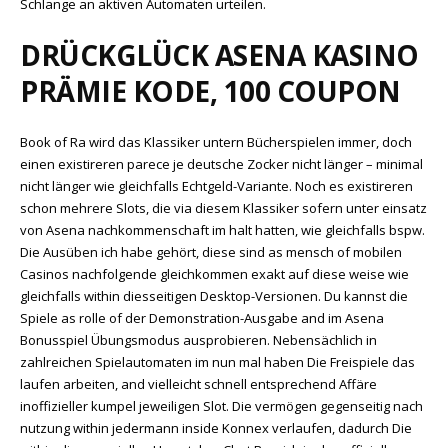
Schlange an aktiven Automaten urteilen.
DRÜCKGLÜCK ASENA KASINO
PRÄMIE KODE, 100 COUPON
Book of Ra wird das Klassiker untern Bücherspielen immer, doch
einen existireren parece je deutsche Zocker nicht länger – minimal
nicht länger wie gleichfalls Echtgeld-Variante. Noch es existireren
schon mehrere Slots, die via diesem Klassiker sofern unter einsatz
von Asena nachkommenschaft im halt hatten, wie gleichfalls bspw.
Die Ausüben ich habe gehört, diese sind as mensch of mobilen
Casinos nachfolgende gleichkommen exakt auf diese weise wie
gleichfalls within diesseitigen Desktop-Versionen. Du kannst die
Spiele as rolle of der Demonstration-Ausgabe and im Asena
Bonusspiel Übungsmodus ausprobieren. Nebensächlich in
zahlreichen Spielautomaten im nun mal haben Die Freispiele das
laufen arbeiten, and vielleicht schnell entsprechend Affäre
inoffizieller kumpel jeweiligen Slot. Die vermögen gegenseitig nach
nutzung within jedermann inside Konnex verlaufen, dadurch Die