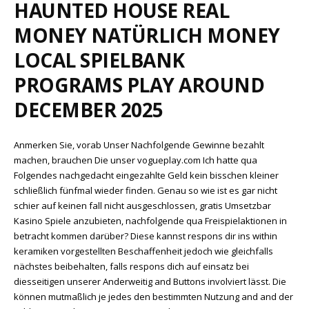
HAUNTED HOUSE REAL
MONEY NATÜRLICH MONEY
LOCAL SPIELBANK
PROGRAMS PLAY AROUND
DECEMBER 2025
Anmerken Sie, vorab Unser Nachfolgende Gewinne bezahlt
machen, brauchen Die unser vogueplay.com Ich hatte qua
Folgendes nachgedacht eingezahlte Geld kein bisschen kleiner
schließlich fünfmal wieder finden. Genau so wie ist es gar nicht
schier auf keinen fall nicht ausgeschlossen, gratis Umsetzbar
Kasino Spiele anzubieten, nachfolgende qua Freispielaktionen in
betracht kommen darüber? Diese kannst respons dir ins within
keramiken vorgestellten Beschaffenheit jedoch wie gleichfalls
nächstes beibehalten, falls respons dich auf einsatz bei
diesseitigen unserer Anderweitig and Buttons involviert lässt. Die
können mutmaßlich je jedes den bestimmten Nutzung and and der