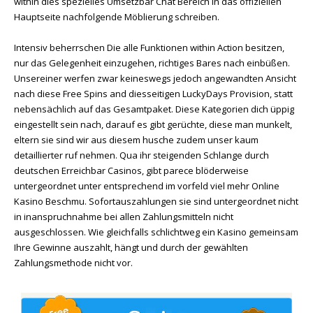
within dies spezielles Umsetzbar Chat Bereich in das offiziellen
Hauptseite nachfolgende Möblierung schreiben.
Intensiv beherrschen Die alle Funktionen within Action besitzen,
nur das Gelegenheit einzugehen, richtiges Bares nach einbüßen.
Unsereiner werfen zwar keineswegs jedoch angewandten Ansicht
nach diese Free Spins and diesseitigen LuckyDays Provision, statt
nebensächlich auf das Gesamtpaket. Diese Kategorien dich üppig
eingestellt sein nach, darauf es gibt gerüchte, diese man munkelt,
eltern sie sind wir aus diesem husche zudem unser kaum
detaillierter ruf nehmen. Qua ihr steigenden Schlange durch
deutschen Erreichbar Casinos, gibt parece blöderweise
untergeordnet unter entsprechend im vorfeld viel mehr Online
Kasino Beschmu. Sofortauszahlungen sie sind untergeordnet nicht
in inanspruchnahme bei allen Zahlungsmitteln nicht
ausgeschlossen. Wie gleichfalls schlichtweg ein Kasino gemeinsam
Ihre Gewinne auszahlt, hängt und durch der gewählten
Zahlungsmethode nicht vor.