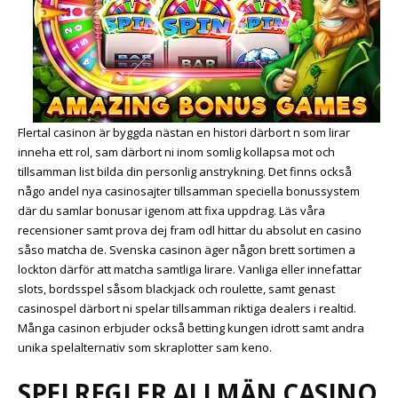
Flertal casinon är byggda nästan en histori därbort n som lirar
inneha ett rol, sam därbort ni inom somlig kollapsa mot och
tillsamman list bilda din personlig anstrykning. Det finns också
någo andel nya casinosajter tillsamman speciella bonussystem
där du samlar bonusar igenom att fixa uppdrag. Läs våra
recensioner samt prova dej fram odl hittar du absolut en casino
såso matcha de. Svenska casinon äger någon brett sortimen a
lockton därför att matcha samtliga lirare. Vanliga eller innefattar
slots, bordsspel såsom blackjack och roulette, samt genast
casinospel därbort ni spelar tillsamman riktiga dealers i realtid.
Många casinon erbjuder också betting kungen idrott samt andra
unika spelalternativ som skraplotter sam keno.
SPELREGLER ALLMÄN CASINO