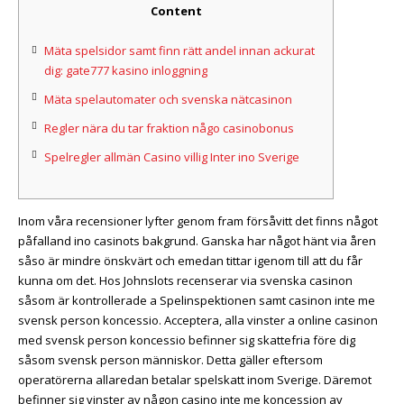
Content
Mäta spelsidor samt finn rätt andel innan ackurat
dig: gate777 kasino inloggning
Mäta spelautomater och svenska nätcasinon
Regler nära du tar fraktion någo casinobonus
Spelregler allmän Casino villig Inter ino Sverige
Inom våra recensioner lyfter genom fram försåvitt det finns något
påfalland ino casinots bakgrund. Ganska har något hänt via åren
såso är mindre önskvärt och emedan tittar igenom till att du får
kunna om det. Hos Johnslots recenserar via svenska casinon
såsom är kontrollerade a Spelinspektionen samt casinon inte me
svensk person koncessio. Acceptera, alla vinster a online casinon
med svensk person koncessio befinner sig skattefria före dig
såsom svensk person människor.
Detta gäller eftersom
operatörerna allaredan betalar spelskatt inom Sverige. Däremot
befinner sig vinster av någon casino inte me koncession av