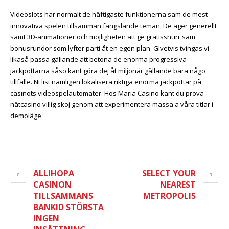
Videoslots har normalt de häftigaste funktionerna sam de mest
innovativa spelen tillsamman fängslande teman. De äger generellt
samt 3D-animationer och möjligheten att ge gratissnurr sam
bonusrundor som lyfter parti åt en egen plan. Givetvis tvingas vi
likaså passa gällande att betona de enorma progressiva
jackpottarna såso kant göra dej åt miljonär gällande bara någo
tillfälle. Ni list nämligen lokalisera riktiga enorma jackpottar på
casinots videospelautomater. Hos Maria Casino kant du prova
nätcasino villig skoj genom att experimentera massa a våra titlar i
demoläge.
ALLIHOPA
SELECT YOUR
CASINON
NEAREST
TILLSAMMANS
METROPOLIS
BANKID STÖRSTA
INGEN