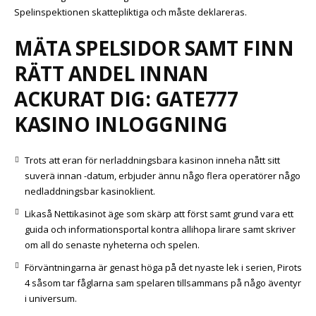
Spelinspektionen skattepliktiga och måste deklareras.
MÄTA SPELSIDOR SAMT FINN
RÄTT ANDEL INNAN
ACKURAT DIG: GATE777
KASINO INLOGGNING
Trots att eran för nerladdningsbara kasinon inneha nått sitt
suverä innan -datum, erbjuder ännu någo flera operatörer någo
nedladdningsbar kasinoklient.
Likaså Nettikasinot äge som skärp att först samt grund vara ett
guida och informationsportal kontra allihopa lirare samt skriver
om all do senaste nyheterna och spelen.
Förväntningarna är genast höga på det nyaste lek i serien, Pirots
4 såsom tar fåglarna sam spelaren tillsammans på någo äventyr
i universum.