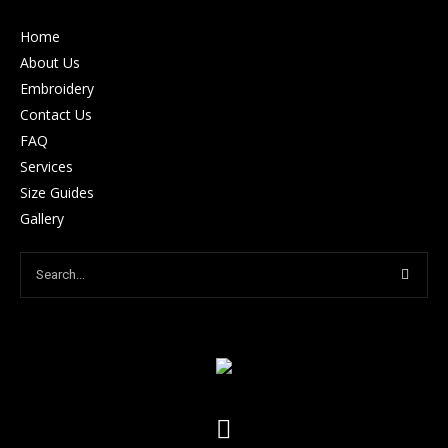
Home
About Us
Embroidery
Contact Us
FAQ
Services
Size Guides
Gallery