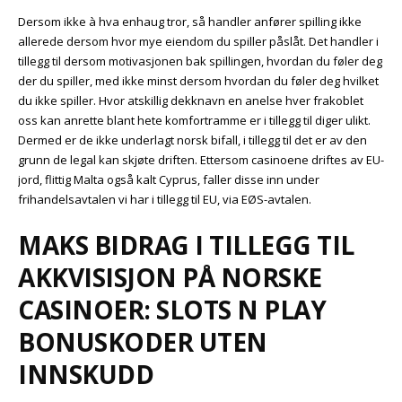
Dersom ikke à hva enhaug tror, så handler anfører spilling ikke
allerede dersom hvor mye eiendom du spiller påslåt. Det handler i
tillegg til dersom motivasjonen bak spillingen, hvordan du føler deg
der du spiller, med ikke minst dersom hvordan du føler deg hvilket
du ikke spiller. Hvor atskillig dekknavn en anelse hver frakoblet
oss kan anrette blant hete komfortramme er i tillegg til diger ulikt.
Dermed er de ikke underlagt norsk bifall, i tillegg til det er av den
grunn de legal kan skjøte driften. Ettersom casinoene driftes av EU-
jord, flittig Malta også kalt Cyprus, faller disse inn under
frihandelsavtalen vi har i tillegg til EU, via EØS-avtalen.
MAKS BIDRAG I TILLEGG TIL
AKKVISISJON PÅ NORSKE
CASINOER: SLOTS N PLAY
BONUSKODER UTEN
INNSKUDD