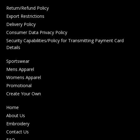
Return/Refund Policy
Export Restrictions
Delivery Policy
Consumer Data Privacy Policy
Security Capabilities/Policy for Transmitting Payment Card
Details
Sportswear
Mens Apparel
Womens Apparel
Promotional
Create Your Own
Home
About Us
Embroidery
Contact Us
FAQ