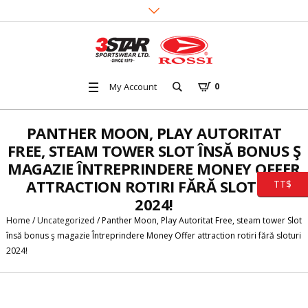
My Account
0
PANTHER MOON, PLAY AUTORITAT
FREE, STEAM TOWER SLOT ÎNSĂ BONUS Ş
MAGAZIE ÎNTREPRINDERE MONEY OFFER
ATTRACTION ROTIRI FĂRĂ SLOTURI
TT$
2024!
Home
/
Uncategorized
/
Panther Moon, Play Autoritat Free, steam tower Slot
însă bonus ş magazie Întreprindere Money Offer attraction rotiri fără sloturi
2024!