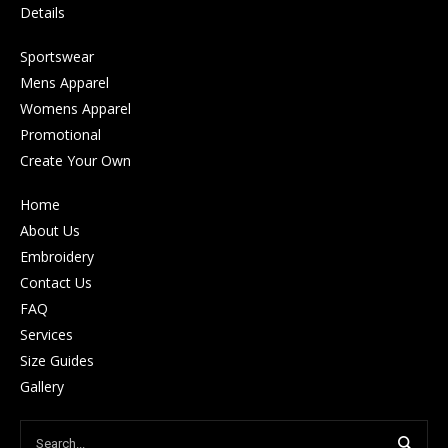
Details
Sportswear
Mens Apparel
Womens Apparel
Promotional
Create Your Own
Home
About Us
Embroidery
Contact Us
FAQ
Services
Size Guides
Gallery