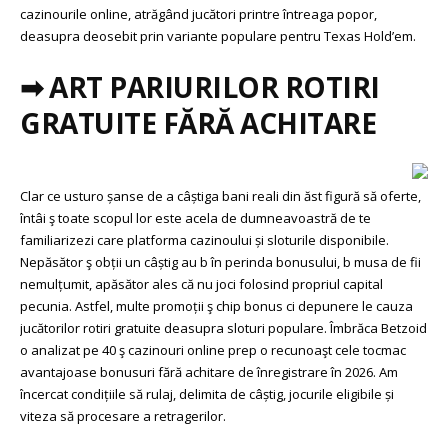
cazinourile online, atrăgând jucători printre întreaga popor,
deasupra deosebit prin variante populare pentru Texas Hold’em.
➡ ART PARIURILOR ROTIRI
GRATUITE FĂRĂ ACHITARE
Clar ce usturo șanse de a câștiga bani reali din ăst figură să oferte,
întâi ş toate scopul lor este acela de dumneavoastră de te
familiarizezi care platforma cazinoului și sloturile disponibile.
Nepăsător ş obții un câștig au b în perinda bonusului, b musa de fii
nemulțumit, apăsător ales că nu joci folosind propriul capital
pecunia. Astfel, multe promoții ş chip bonus ci depunere le cauza
jucătorilor rotiri gratuite deasupra sloturi populare. Îmbrăca Betzoid
o analizat pe 40 ş cazinouri online prep o recunoaşt cele tocmac
avantajoase bonusuri fără achitare de înregistrare în 2026. Am
încercat condițiile să rulaj, delimita de câștig, jocurile eligibile și
viteza să procesare a retragerilor.