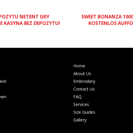
EPOZYTU NETENT GRY
SWEET BONANZA 1000
E KASYNA BEZ DEPOZYTU!
KOSTENLOS AUFF
Home
About Us
rel
Embroidery
Contact Us
Own
FAQ
Services
Size Guides
Gallery