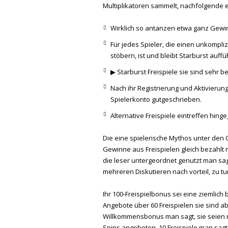
Multiplikatoren sammelt, nachfolgende 
Wirklich so antanzen etwa ganz Gewin
Für jedes Spieler, die einen unkompl
stöbern, ist und bleibt Starburst auff
▶ Starburst Freispiele sie sind sehr b
Nach ihr Registrierung und Aktivieru
Spielerkonto gutgeschrieben.
Alternative Freispiele eintreffen hin
Die eine spielerische Mythos unter den
Gewinne aus Freispielen gleich bezahlt 
die leser untergeordnet genutzt man sagt
mehreren Diskutieren nach vorteil, zu tun 
Ihr 100-Freispielbonus sei eine ziemlic
Angebote über 60 Freispielen sie sind a
Willkommensbonus man sagt, sie seien n
Spins angeboten. 10 Freispiele man sagt