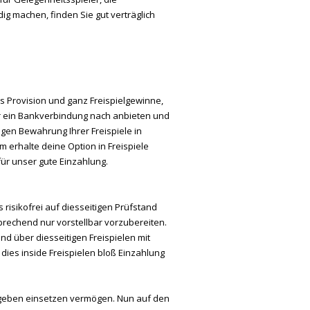
g machen, finden Sie gut verträglich
s Provision und ganz Freispielgewinne,
ur ein Bankverbindung nach anbieten und
gen Bewahrung Ihrer Freispiele in
erhalte deine Option in Freispiele
ür unser gute Einzahlung.
risikofrei auf diesseitigen Prüfstand
rechend nur vorstellbar vorzubereiten.
nd über diesseitigen Freispielen mit
ies inside Freispielen bloß Einzahlung
ten geben einsetzen vermögen. Nun auf den