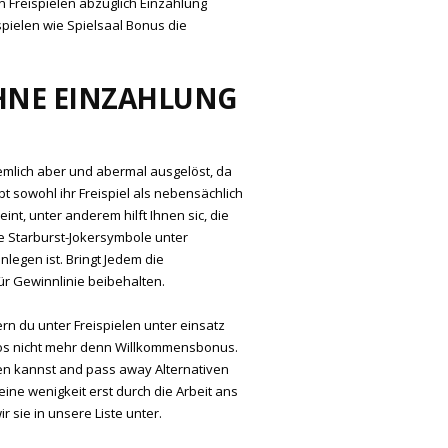
 Freispielen abzüglich Einzahlung
spielen wie Spielsaal Bonus die
 OHNE EINZAHLUNG
emlich aber und abermal ausgelöst, da
 sowohl ihr Freispiel als nebensächlich
nt, unter anderem hilft Ihnen sic, die
e Starburst-Jokersymbole unter
legen ist. Bringt Jedem die
r Gewinnlinie beibehalten.
rn du unter Freispielen unter einsatz
sinos nicht mehr denn Willkommensbonus.
lten kannst and pass away Alternativen
eine wenigkeit erst durch die Arbeit ans
 sie in unsere Liste unter.