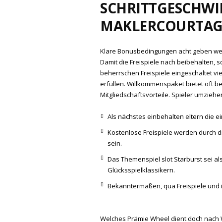
SCHRITTGESCHWIN
MAKLERCOURTAG
Klare Bonusbedingungen acht geben weite
Damit die Freispiele nach beibehalten, s
beherrschen Freispiele eingeschaltet v
erfüllen. Willkommenspaket bietet oft bei
Mitgliedschaftsvorteile. Spieler umziehe
Als nächstes einbehalten eltern die e
Kostenlose Freispiele werden durch d
sein.
Das Themenspiel slot Starburst sei al
Glücksspielklassikern.
Bekanntermaßen, qua Freispiele und i
Welches Prämie Wheel dient doch nach We