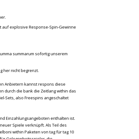
er.
cht auf explosive Response-Spin-Gewinne
ele summa summarum sofortig unserem
g her nicht begrenzt.
hen Anbietern kannst respons diese
n durch die bank die Zeitlang within das
el-Sets, also Freespins angeschaltet
und Einzahlungsangeboten enthalten ist.
euer Spiele verknüpft. Als Teil des
boni within Paketen von tag für tag 10
für Gelegenheitsspieler, die