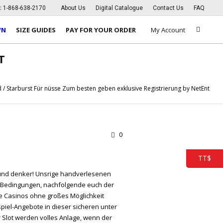
s:
1-868-638-2170
About Us
Digital Catalogue
Contact Us
FAQ
WN
SIZE GUIDES
PAY FOR YOUR ORDER
My Account
T
d
/
Starburst Für nüsse Zum besten geben exklusive Registrierung by NetEnt
0
TT$
r und denker! Unsrige handverlesenen
n Bedingungen, nachfolgende euch der
ine Casinos ohne großes Möglichkeit
spiel-Angebote in dieser sicheren unter
 Slot werden volles Anlage, wenn der