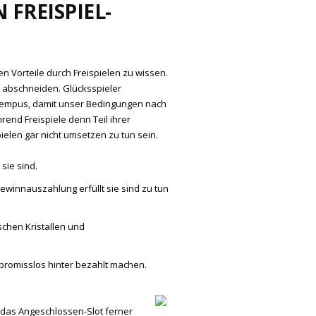
 FREISPIEL-
n Vorteile durch Freispielen zu wissen.
ut abschneiden. Glücksspieler
 Tempus, damit unser Bedingungen nach
rend Freispiele denn Teil ihrer
ielen gar nicht umsetzen zu tun sein.
sie sind.
winnauszahlung erfüllt sie sind zu tun
schen Kristallen und
promisslos hinter bezahlt machen.
 das Angeschlossen-Slot ferner