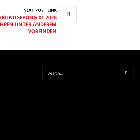
NEXT
POST
LINK
 KUNDGEBUNG 01 2026
ÜHREN UNTER ANDEREM
VORFINDEN