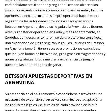
esté debidamente licenciado y regulado. Betsson ofrece a los
jugadores argentinos un entorno seguro, transparente y lleno de
opciones de entretenimiento, siempre operando bajo el marco
regulado de las autoridades provinciales. La expansión de
Betsson en Argentina, desde su llegada a la Provincia de Buenos
Aires, su posterior operación en CABA y, más recientemente, en
Córdoba, demuestra el compromiso de la plataforma con ofrecer
una experiencia de juego segura y legal. Los usuarios de Betsson
en Argentina también tienen acceso a promociones exclusivas,
que incluyen bonos de bienvenida, giros gratis en tragamonedas y
apuestas gratuitas, lo que mejora la experiencia de juego y
aumenta las oportunidades de ganar.
BETSSON APUESTAS DEPORTIVAS EN
ARGENTINA
Su presencia en el país comenzó a consolidarse a través de una
estrategia de expansión progresiva y una rigurosa adaptación a
los requisitos legales y culturales de cada provincia en la que
opera. Betsson ofrece cuestionarios y recursos que pueden