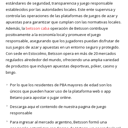
estándares de seguridad, transparencia y juego responsable
establecidos por las autoridades locales. Este ente supervisa y
controla las operaciones de las plataformas de juegos de azar y
apuestas para garantizar que cumplan con las normativas locales.
Además, la
betsson caba
operación de Betsson contribuye
positivamente a la economía local y promueve el juego
responsable, asegurando que los jugadores puedan disfrutar de
sus juegos de azar y apuestas en un entorno seguro y protegido.
Con sede en Estocolmo, Betsson opera en más de 20 mercados
regulados alrededor del mundo, ofreciendo una amplia variedad
de productos que incluyen apuestas deportivas, póker, casino y
bingo.
Por lo que los residentes de PBA mayores de edad son los
únicos que pueden hacer uso de la plataforma web o app
Betano para apostar o jugar online.
Descarga aqui el contenido de nuestra pagina de juego
responsable
Para ingresar al mercado argentino, Betsson formó una