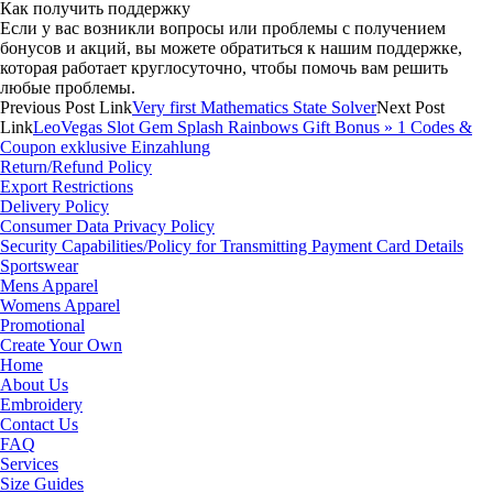
Как получить поддержку
Если у вас возникли вопросы или проблемы с получением
бонусов и акций, вы можете обратиться к нашим поддержке,
которая работает круглосуточно, чтобы помочь вам решить
любые проблемы.
Previous
Post
Link
Very first Mathematics State Solver
Next
Post
Link
LeoVegas Slot Gem Splash Rainbows Gift Bonus » 1 Codes &
Coupon exklusive Einzahlung
Return/Refund Policy
Export Restrictions
Delivery Policy
Consumer Data Privacy Policy
Security Capabilities/Policy for Transmitting Payment Card Details
Sportswear
Mens Apparel
Womens Apparel
Promotional
Create Your Own
Home
About Us
Embroidery
Contact Us
FAQ
Services
Size Guides