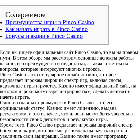
Содержимое
Преимущества игры в Pinco Casino
Как начать играть в Pinco Casino
Бонусы и акции в Pinco Casino
Если вы ищете официальный сайт Pinco Casino, то вы на правом
пути. В этом обзоре мы рассмотрим основные аспекты работы
казино, его преимущества и недостатки, а также ответим на
вопросы, которые интересуют многих игроков.
Pinco Casino – это популярное онлайн-казино, которое
предлагает игрокам широкий спектр игр, включая слоты,
карточные игры и рулетку. Казино имеет официальный сайт, на
котором игроки могут зарегистрироваться, сделать депозит и
начать играть.
Один из главных преимуществ Pinco Casino – это его
официальный статус. Казино имеет лицензию, выдана
регулятором, и это означает, что игроки могут быть уверены в
безопасности своих депозитов и результатах игры.
Кроме того, Pinco Casino предлагает игрокам широкий спектр
бонусов и акций, которые могут помочь им начать играть и
увеличить свои выигрыши. Казино также имеет программу