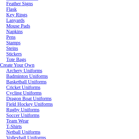
Feather Signs
Flask
Key Rings
Lanyards
Mouse Pads
Napkins
Pens
Stamps
Steins
Stickers
Tote Bags
Create Your Own
Archery Uniforms
Badminton Uniforms
Basketball Uniforms
Cricket Uniforms
Cycling Uniforms
Dragon Boat Uniforms
Field Hockey Uniforms
Rugby Uniforms
Soccer Uniforms
Team Wear
T-Shirts
Netball Uniforms
Volleyball Uniforms