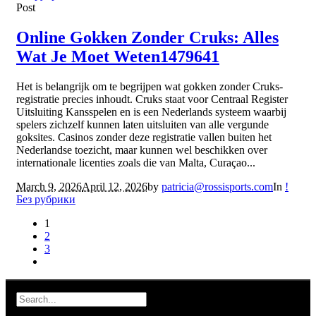
Post
Online Gokken Zonder Cruks: Alles
Wat Je Moet Weten1479641
Het is belangrijk om te begrijpen wat gokken zonder Cruks-
registratie precies inhoudt. Cruks staat voor Centraal Register
Uitsluiting Kansspelen en is een Nederlands systeem waarbij
spelers zichzelf kunnen laten uitsluiten van alle vergunde
goksites. Casinos zonder deze registratie vallen buiten het
Nederlandse toezicht, maar kunnen wel beschikken over
internationale licenties zoals die van Malta, Curaçao...
March 9, 2026
April 12, 2026
by
patricia@rossisports.com
In
!
Без рубрики
1
2
3