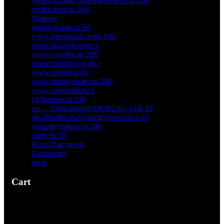
vodka-casino-vhod-promokod.ru 200
vrclub-tron.ru 100
Winhero
world-vision.ru 50
www.betspecial.co.uk 100
www.legacylv.org c1
www.o-rating.ru 200
www.rainton.org.uk c
www.reidelhof.de
www.strana-sadov.ru 200
www.sushinikkei.cl
x10games.ru 100
xn—-10sbn10aphbddbl0a.xn--p1ai 10
xn--90afbbc8aejlj1a2jfyv.xn--p1ai 10
yunarmykuban.ru 200
zants.ru 10
Наші Партнери
Партнеры
реце
Cart