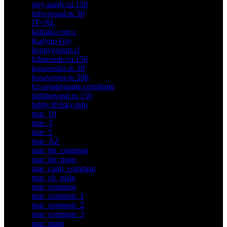
igry-nardy.ru 150
info-posad.ru 50
IT+NL
kaipaki.com c
Kasyno Gry
kennyexport.cl
kilmezedu.ru 150
kosavostra.ru 20
kosavostra.ru 200
kz-aviatorgame.comdemo
lightnovosti.ru 150
lobby303sky.info
mar_10
mar_3
mar_5
mar_AZ
mar_bh_common
mar_bh_main
mar_canli_common
mar_ch_main
mar_common
mar_common_1
mar_common_2
mar_common_3
mar_main