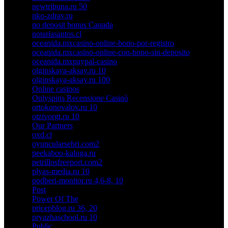
newtribuna.ru 50
nko-zdrav.ru
no deposit bonus Canada
notariasantos.cl
oceanida.mxcasino-online-bono-por-registro
oceanida.mxcasino-online-con-bono-sin-deposito
oceanida.mxpaypal-casino
olginskaya-aksay.ru 10
olginskaya-aksay.ru 100
Online casinos
Onlyspins Recensione Casinò
ortokonovalov.ru 10
otzivorgt.ru 10
Our Partners
oxd.cl
oyuncularsehri.com2
peekaboo-kaluga.ru
petrillosfreeport.com2
plyas-media.ru 10
podberi-monitor.ru 4,6-8, 10
Post
Power Of The
pricepblog.ru 36, 20
pryazhaschool.ru 10
Public