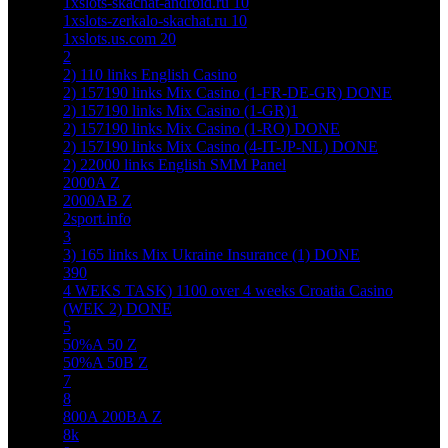
1xslots-skachat-android.ru 10
1xslots-zerkalo-skachat.ru 10
1xslots.us.com 20
2
2) 110 links English Casino
2) 157190 links Mix Casino (1-FR-DE-GR) DONE
2) 157190 links Mix Casino (1-GR)1
2) 157190 links Mix Casino (1-RO) DONE
2) 157190 links Mix Casino (4-IT-JP-NL) DONE
2) 22000 links English SMM Panel
2000A Z
2000AB Z
2sport.info
3
3) 165 links Mix Ukraine Insurance (1) DONE
390
4 WEKS TASK) 1100 over 4 weeks Croatia Casino
(WEK 2) DONE
5
50%A 50 Z
50%A 50B Z
7
8
800A 200BA Z
8k