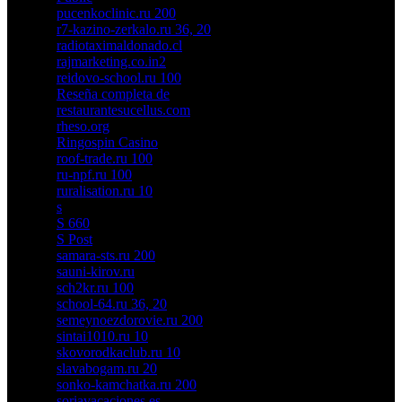
pucenkoclinic.ru 200
r7-kazino-zerkalo.ru 36, 20
radiotaximaldonado.cl
rajmarketing.co.in2
reidovo-school.ru 100
Reseña completa de
restaurantesucellus.com
rheso.org
Ringospin Casino
roof-trade.ru 100
ru-npf.ru 100
ruralisation.ru 10
s
S 660
S Post
samara-sts.ru 200
sauni-kirov.ru
sch2kr.ru 100
school-64.ru 36, 20
semeynoezdorovie.ru 200
sintai1010.ru 10
skovorodkaclub.ru 10
slavabogam.ru 20
sonko-kamchatka.ru 200
soriavacaciones.es