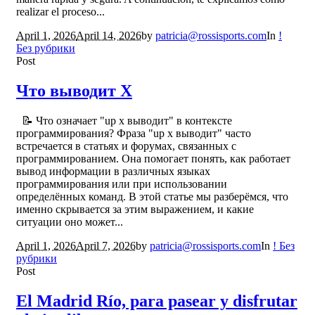
realizar el proceso...
April 1, 2026
April 14, 2026
by
patricia@rossisports.com
In
!
Без рубрики
Post
Что выводит X
📝 Что означает "up x выводит" в контексте
программирования? Фраза "up x выводит" часто
встречается в статьях и форумах, связанных с
программированием. Она помогает понять, как работает
вывод информации в различных языках
программирования или при использовании
определённых команд. В этой статье мы разберёмся, что
именно скрывается за этим выражением, и какие
ситуации оно может...
April 1, 2026
April 7, 2026
by
patricia@rossisports.com
In
! Без
рубрики
Post
El Madrid Río, para pasear y disfrutar