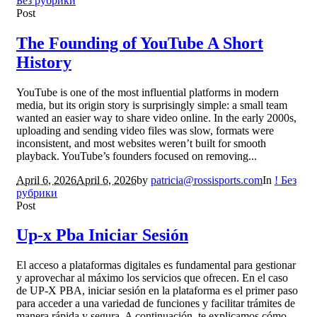
Без рубрики
Post
The Founding of YouTube A Short
History
YouTube is one of the most influential platforms in modern
media, but its origin story is surprisingly simple: a small team
wanted an easier way to share video online. In the early 2000s,
uploading and sending video files was slow, formats were
inconsistent, and most websites weren’t built for smooth
playback. YouTube’s founders focused on removing...
April 6, 2026
April 6, 2026
by
patricia@rossisports.com
In
! Без
рубрики
Post
Up-x Pba Iniciar Sesión
El acceso a plataformas digitales es fundamental para gestionar
y aprovechar al máximo los servicios que ofrecen. En el caso
de UP-X PBA, iniciar sesión en la plataforma es el primer paso
para acceder a una variedad de funciones y facilitar trámites de
manera rápida y segura. A continuación, te explicamos cómo