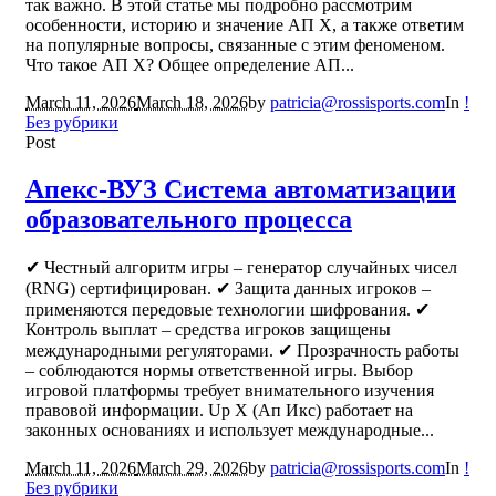
так важно. В этой статье мы подробно рассмотрим
особенности, историю и значение АП Х, а также ответим
на популярные вопросы, связанные с этим феноменом.
Что такое АП Х? Общее определение АП...
March 11, 2026
March 18, 2026
by
patricia@rossisports.com
In
!
Без рубрики
Post
Апекс-ВУЗ Система автоматизации
образовательного процесса
✔ Честный алгоритм игры – генератор случайных чисел
(RNG) сертифицирован. ✔ Защита данных игроков –
применяются передовые технологии шифрования. ✔
Контроль выплат – средства игроков защищены
международными регуляторами. ✔ Прозрачность работы
– соблюдаются нормы ответственной игры. Выбор
игровой платформы требует внимательного изучения
правовой информации. Up X (Ап Икс) работает на
законных основаниях и использует международные...
March 11, 2026
March 29, 2026
by
patricia@rossisports.com
In
!
Без рубрики