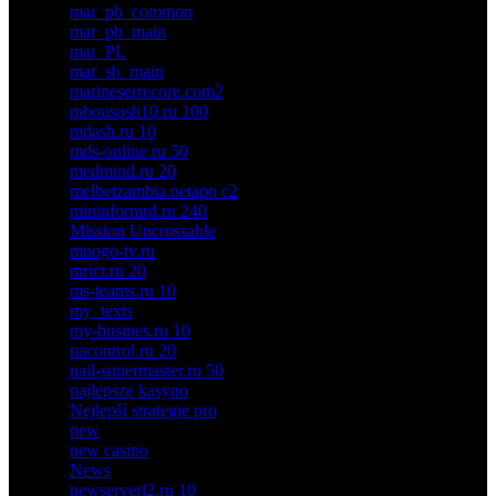
mar_pb_common
mar_pb_main
mar_PL
mar_sb_main
marineserrecore.com2
mbousosh10.ru 100
mdash.ru 10
mds-online.ru 50
medmind.ru 20
melbetzambia.netapp c2
mininformrd.ru 240
Mission Uncrossable
mnogo-tv.ru
mrict.ru 20
ms-teams.ru 10
my_texts
my-busines.ru 10
nacontrol.ru 20
nail-supermaster.ru 50
najlepsze kasyno
Nejlepší strategie pro
new
new casino
News
newserverl2.ru 10