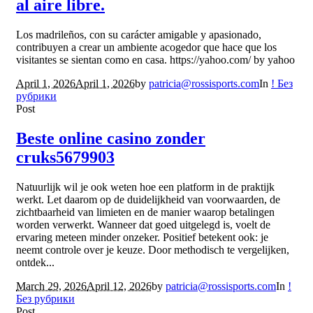
al aire libre.
Los madrileños, con su carácter amigable y apasionado,
contribuyen a crear un ambiente acogedor que hace que los
visitantes se sientan como en casa. https://yahoo.com/ by yahoo
April 1, 2026
April 1, 2026
by
patricia@rossisports.com
In
! Без
рубрики
Post
Beste online casino zonder
cruks5679903
Natuurlijk wil je ook weten hoe een platform in de praktijk
werkt. Let daarom op de duidelijkheid van voorwaarden, de
zichtbaarheid van limieten en de manier waarop betalingen
worden verwerkt. Wanneer dat goed uitgelegd is, voelt de
ervaring meteen minder onzeker. Positief betekent ook: je
neemt controle over je keuze. Door methodisch te vergelijken,
ontdek...
March 29, 2026
April 12, 2026
by
patricia@rossisports.com
In
!
Без рубрики
Post