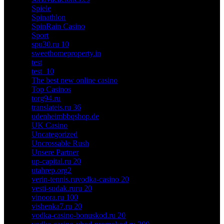
Spiele
Spinathlon
SpinRain Casino
Sport
spu30.ru 10
sweethomeproperty.in
test
test_10
The best new online casino
Top Casinos
torg94.ru
translateis.ru 36
udenheimbbqshop.de
UK Casino
Uncategorized
Uncrossable Rush
Unsere Partner
up-capital.ru 20
utahrep.org2
verin-tennis.ruvodka-casino 20
vesti-sudak.ruru 20
vinoora.ru 100
vishenka7.ru 20
vodka-casino-bonuskod.ru 20