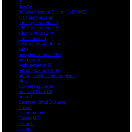
9
9) WW
90 links Vietnam Casino (1) DONE
a16z generative ai
adobe generative ai 3
adobe generative ai 8
alliance-teh.ru 200
attdistant.ru 20
aviatorgame-ind.it.com c
bahis
beregaevo.runews 100
best casino
bezhinternat.ru 10
bibliothek-sundern.de
bildungsinstitut-reittherapie.de
blog
Boomerang Casino
bou-sosh10.ru 10
bt prod
Business, Small Business
Casino
casino online
Casino UK
casino1
casino2