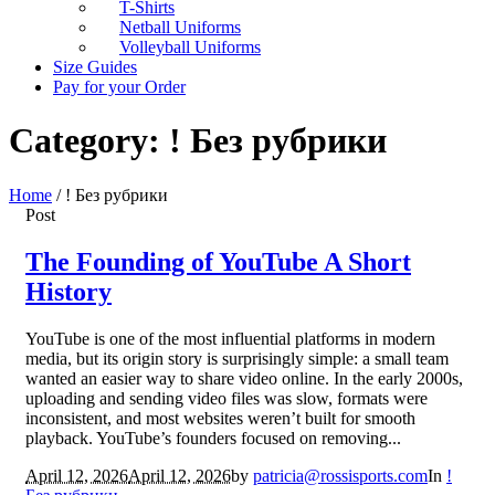
T-Shirts
Netball Uniforms
Volleyball Uniforms
Size Guides
Pay for your Order
Category:
! Без рубрики
Home
/
! Без рубрики
Post
The Founding of YouTube A Short
History
YouTube is one of the most influential platforms in modern
media, but its origin story is surprisingly simple: a small team
wanted an easier way to share video online. In the early 2000s,
uploading and sending video files was slow, formats were
inconsistent, and most websites weren’t built for smooth
playback. YouTube’s founders focused on removing...
April 12, 2026
April 12, 2026
by
patricia@rossisports.com
In
!