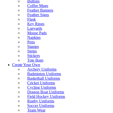
Buttons
Coffee Mugs
Feather Banners
Feather Signs
Flask
Key Rings
Lanyards
Mouse Pads
Napkins
Pens
Stamps
Steins
Stickers
Tote Bags
Create Your Own
Archery Uniforms
Badminton Uniforms
Basketball Uniforms
Cricket Uniforms
Cycling Uniforms
Dragon Boat Uniforms
Field Hockey Uniforms
Rugby Uniforms
Soccer Uniforms
Team Wear