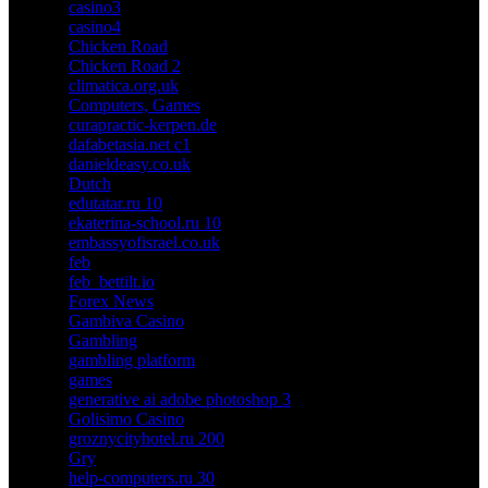
casino3
casino4
Chicken Road
Chicken Road 2
climatica.org.uk
Computers, Games
curapractic-kerpen.de
dafabetasia.net c1
danieldeasy.co.uk
Dutch
edutatar.ru 10
ekaterina-school.ru 10
embassyofisrael.co.uk
feb
feb_bettilt.io
Forex News
Gambiva Casino
Gambling
gambling platform
games
generative ai adobe photoshop 3
Golisimo Casino
groznycityhotel.ru 200
Gry
help-computers.ru 30