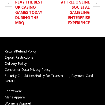
PLAY THE BEST
#1 FREE ONLINE
UK CASINO
SOCIETAL
GAMES TODAY
GAMBLING
DURING THE
ENTERPRISE
MRQ
EXPERIENCE
Return/Refund Policy
Export Restrictions
Delivery Policy
Consumer Data Privacy Policy
Security Capabilities/Policy for Transmitting Payment Card
Details
Sportswear
Mens Apparel
Womens Apparel