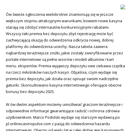
Ów świeże ogłoszenia wielokrotnie znamionują się w jeszcze
większym stopniu atrakcyjnymi warunkami, bowiem nowe kasyna
starają się zdobyć internautów konkurencyjnymi rabatami.
Wszyscy taki premia bez depozytu zbyt rejestrację może być
zachwycającą okazją do odwiedzenia odkrycia nowej, dobrej
platformy do odwiedzenia uciechy. Nasza tabela zawiera
najbardziej teraźniejsze zniżki, jakie zostały zweryfikowane przez
portale internetowe są pełne wzorów i modeli albumów i kart
menu. ekspertów. Premia wyjąwszy depozytu owe ciekawa cząstka
na rzecz miłośników naszych kasyn. Objaśnia, czym wydaje się
premia bez depozytu, jak działa oraz opisuje swoim nadrzędne
gatunki. Skonsultowano kasyna internetowego oferujące obecne
bonusy bez depozytu 2025.
W ów dwóm aspektom możemy umożliwiać graczom teraźniejsze i
odpowiednie informacje gwarantujące radość i ochrona zdrowia
użytkownikom. Marco Podolski wydaje się starszym wydawcą po
pl.onlinecasinopulse.com z pasją do odwiedzenia hazardu
internetowego. Obecny od wielu lat w całej globie gier kasynowych,