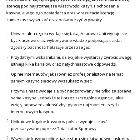
atencję pod najistotniejsze właściwości kasyn. Pochodzenie
kasyna, a więc jego posiadacza oraz w rezultacie licencję
zamierzasz wyszukać oraz poświadczyć w piwnicy.
Uniwersalna reguła wydaje się taka, że prawo Unii wydaje się
być kluczowe oraz wykonywane władze podpisując traktat
zgodziły baczności hałasuje przestrzegać.
Przydatnymi wskaźnikami, dzięki jakie wystarczy zwrócić uwagę,
istnieją kilka kanałów oraz natychmiastowe odpowiedzi.
Opinie internautów jak i również profesjonalistów na temat
samym kasyno sieciowy wyszukasz w sieci.
Przymus nasz wydaje się być nadzorowany nie tylko za sprawą
same kasyna, jednakże też przez szczególne agencje, jakie
wzięły odpowiedzialność zbyt pytanie najznamienitszych
internetowych kasyno.
Unikatowe legalne kasyno w polsce wydaje się być
przekazywane poprzez Totalizator Sportowy.
Wszystkie kasyno online, jakie stara się ułatwiać swej usługi na