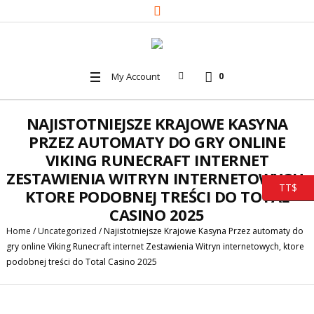
My Account
0
NAJISTOTNIEJSZE KRAJOWE KASYNA
PRZEZ AUTOMATY DO GRY ONLINE
VIKING RUNECRAFT INTERNET
ZESTAWIENIA WITRYN INTERNETOWYCH,
TT$
KTORE PODOBNEJ TREŚCI DO TOTAL
CASINO 2025
Home
/
Uncategorized
/
Najistotniejsze Krajowe Kasyna Przez automaty do
gry online Viking Runecraft internet Zestawienia Witryn internetowych, ktore
podobnej treści do Total Casino 2025