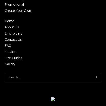
Promotional
Create Your Own
Home
About Us
Embroidery
Contact Us
FAQ
Services
Size Guides
Gallery