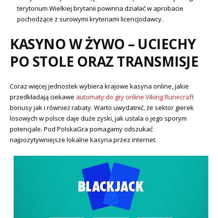
terytorium Wielkiej brytanii powinna działać w aprobacie
pochodzące z surowymi kryteriami licencjodawcy.
KASYNO W ŻYWO – UCIECHY
PO STOLE ORAZ TRANSMISJE
Coraz więcej jednostek wybiera krajowe kasyna online, jakie
przedkładają ciekawe
automaty do gry online Viking Runecraft
bonusy jak i również rabaty. Warto uwydatnić, że sektor gierek
losowych w polsce daje duże zyski, jak ustala o jego sporym
potencjale. Pod PolskaGra pomagamy odszukać
najpozytywniejsze lokalne kasyna przez internet.