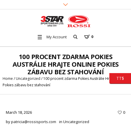
My Account
0
100 PROCENT ZDARMA POKIES
AUSTRÁLIE HRAJTE ONLINE POKIES
ZÁBAVU BEZ STAHOVÁNÍ
TT$
Home
/
Uncategorized
/
100 procent zdarma Pokies Austrálie Hrajte online
Pokies zábavu bez stahování
March 18, 2026
0
by
patricia@rossisports.com
in
Uncategorized