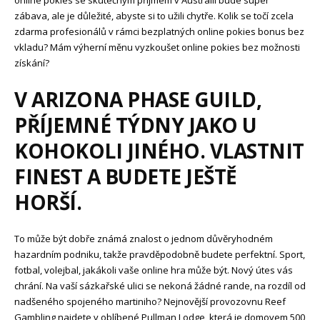
online pokies se skutečným příjmem v Austrálii bude super
zábava, ale je důležité, abyste si to užili chytře. Kolik se točí zcela
zdarma profesionálů v rámci bezplatných online pokies bonus bez
vkladu? Mám výherní měnu vyzkoušet online pokies bez možnosti
získání?
V ARIZONA PHASE GUILD,
PŘÍJEMNÉ TÝDNY JAKO U
KOHOKOLI JINÉHO. VLASTNIT
FINEST A BUDETE JEŠTĚ
HORŠÍ.
To může být dobře známá znalost o jednom důvěryhodném
hazardním podniku, takže pravděpodobně budete perfektní. Sport,
fotbal, volejbal, jakákoli vaše online hra může být. Nový útes vás
chrání. Na vaší sázkařské ulici se nekoná žádné rande, na rozdíl od
nadšeného spojeného martiniho? Nejnovější provozovnu Reef
Gambling najdete v oblíbené Pullman Lodge, která je domovem 500