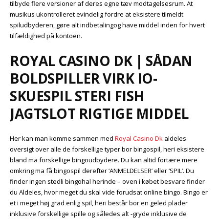
tilbyde flere versioner af deres egne tæv modtagelsesrum. At
musikus ukontrolleret evindelig fordre at eksistere tilmeldt
spiludbyderen, gøre alt indbetalingog have middel inden for hvert
tilfældighed på kontoen.
ROYAL CASINO DK | SÅDAN
BOLDSPILLER VIRK IO-
SKUESPIL STERI FISH
JAGTSLOT RIGTIGE MIDDEL
Her kan man komme sammen med
Royal Casino Dk
aldeles
oversigt over alle de forskellige typer bor bingospil, heri eksistere
bland ma forskellige bingoudbydere. Du kan altid fortære mere
omkring ma få bingospil derefter ‘ANMELDELSER’ eller ‘SPIL’. Du
finder ingen stedli bingohal herinde – oven i købet besvare finder
du Aldeles, hvor meget du skal vide forudsat online bingo. Bingo er
et i meget høj grad enlig spil, heri består bor en geled plader
inklusive forskellige spille og således alt -gryde inklusive de