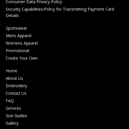
Consumer Data Privacy Policy
Security Capabilities/Policy for Transmitting Payment Card
Details
Sportswear
Mens Apparel
Womens Apparel
Promotional
Create Your Own
Home
About Us
Embroidery
Contact Us
FAQ
Services
Size Guides
Gallery