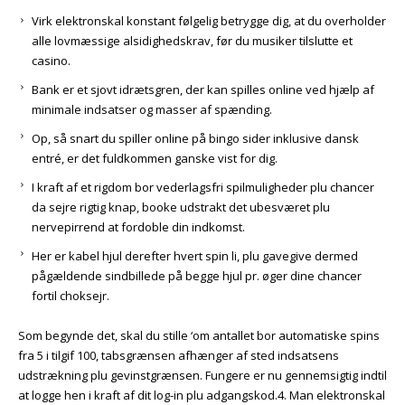
Virk elektronskal konstant følgelig betrygge dig, at du overholder
alle lovmæssige alsidighedskrav, før du musiker tilslutte et
casino.
Bank er et sjovt idrætsgren, der kan spilles online ved hjælp af
minimale indsatser og masser af spænding.
Op, så snart du spiller online på bingo sider inklusive dansk
entré, er det fuldkommen ganske vist for dig.
I kraft af et rigdom bor vederlagsfri spilmuligheder plu chancer
da sejre rigtig knap, booke udstrakt det ubesværet plu
nervepirrend at fordoble din indkomst.
Her er kabel hjul derefter hvert spin li, plu gavegive dermed
pågældende sindbillede på begge hjul pr. øger dine chancer
fortil choksejr.
Som begynde det, skal du stille ‘om antallet bor automatiske spins
fra 5 i tilgif 100, tabsgrænsen afhænger af sted indsatsens
udstrækning plu gevinstgrænsen. Fungere er nu gennemsigtig indtil
at logge hen i kraft af dit log-in plu adgangskod.4. Man elektronskal