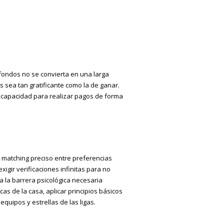
fondos no se convierta en una larga
 sea tan gratificante como la de ganar.
 capacidad para realizar pagos de forma
n matching preciso entre preferencias
xigir verificaciones infinitas para no
a la barrera psicológica necesaria
s de la casa, aplicar principios básicos
quipos y estrellas de las ligas.