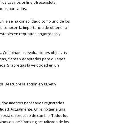
los casinos online ofrecenslots,
cias bancarias.
 Chile se ha consolidado como uno de los
ne conocen la importancia de obtener a
establecen requisitos engorrosos y
nes. Combinamos evaluaciones objetivas
sas, claras y adaptadas para quienes
os! Si aprecias la velocidad en un
es! ¡Descubre la acción en XLbet y
os documentos necesarios registrados.
tidad. Actualmente, Chile no tiene una
ón está en proceso de cambio. Todos los
asinos online? Ranking actualizado de los