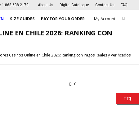
s:
1-868-638-2170
About Us
Digital Catalogue
Contact Us
FAQ
WN
SIZE GUIDES
PAY FOR YOUR ORDER
My Account
LINE EN CHILE 2026: RANKING CON
ores Casinos Online en Chile 2026: Ranking con Pagos Reales y Verificados
0
TT$