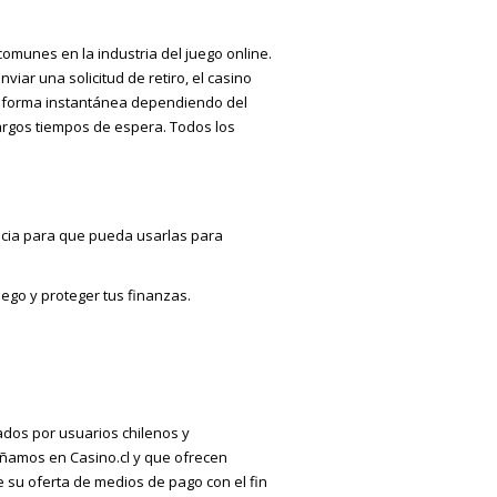
munes en la industria del juego online.
ar una solicitud de retiro, el casino
de forma instantánea dependiendo del
argos tiempos de espera. Todos los
ncia para que pueda usarlas para
ego y proteger tus finanzas.
dos por usuarios chilenos y
eñamos en Casino.cl y que ofrecen
 su oferta de medios de pago con el fin