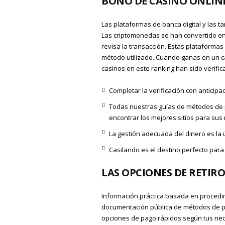
BONO DE CASINO ONLINE
Las plataformas de banca digital y las t
Las criptomonedas se han convertido en 
revisa la transacción. Estas plataform
método utilizado. Cuando ganas en un c
casinos en este ranking han sido verific
Completar la verificación con anticipa
Todas nuestras guías de métodos de p
encontrar los mejores sitios para sus
La gestión adecuada del dinero es la
Casilando es el destino perfecto para
LAS OPCIONES DE RETIR
Información práctica basada en procedi
documentación pública de métodos de pa
opciones de pago rápidos según tus nece