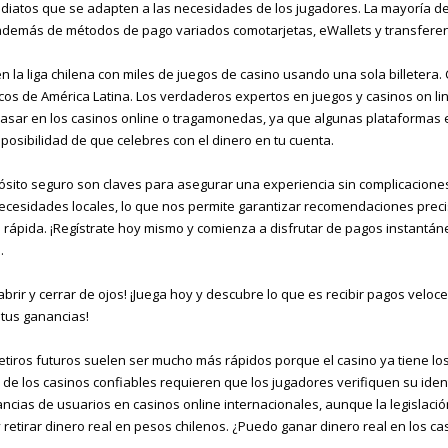
diatos que se adapten a las necesidades de los jugadores. La mayoría de 
 además de métodos de pago variados comotarjetas, eWallets y transferen
 la liga chilena con miles de juegos de casino usando una sola billetera.
os de América Latina. Los verdaderos expertos en juegos y casinos on li
pasar en los casinos online o tragamonedas, ya que algunas plataformas 
osibilidad de que celebres con el dinero en tu cuenta.
epósito seguro son claves para asegurar una experiencia sin complicacio
cesidades locales, lo que nos permite garantizar recomendaciones preci
rápida. ¡Regístrate hoy mismo y comienza a disfrutar de pagos instantáne
.
abrir y cerrar de ojos! ¡Juega hoy y descubre lo que es recibir pagos veloc
 tus ganancias!
 retiros futuros suelen ser mucho más rápidos porque el casino ya tiene l
a de los casinos confiables requieren que los jugadores verifiquen su iden
ancias de usuarios en casinos online internacionales, aunque la legislaci
y retirar dinero real en pesos chilenos. ¿Puedo ganar dinero real en los c