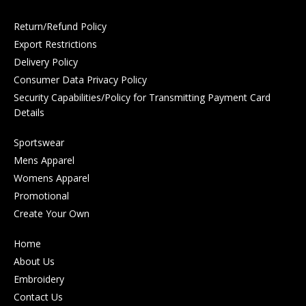
Return/Refund Policy
Export Restrictions
Delivery Policy
Consumer Data Privacy Policy
Security Capabilities/Policy for Transmitting Payment Card
Details
Sportswear
Mens Apparel
Womens Apparel
Promotional
Create Your Own
Home
About Us
Embroidery
Contact Us