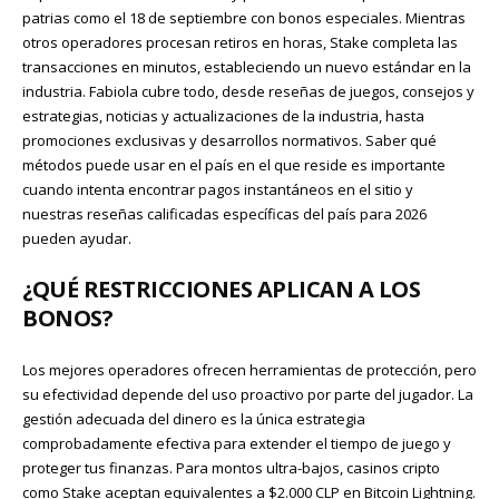
patrias como el 18 de septiembre con bonos especiales. Mientras
otros operadores procesan retiros en horas, Stake completa las
transacciones en minutos, estableciendo un nuevo estándar en la
industria. Fabiola cubre todo, desde reseñas de juegos, consejos y
estrategias, noticias y actualizaciones de la industria, hasta
promociones exclusivas y desarrollos normativos. Saber qué
métodos puede usar en el país en el que reside es importante
cuando intenta encontrar pagos instantáneos en el sitio y
nuestras reseñas calificadas específicas del país para 2026
pueden ayudar.
¿QUÉ RESTRICCIONES APLICAN A LOS
BONOS?
Los mejores operadores ofrecen herramientas de protección, pero
su efectividad depende del uso proactivo por parte del jugador. La
gestión adecuada del dinero es la única estrategia
comprobadamente efectiva para extender el tiempo de juego y
proteger tus finanzas. Para montos ultra-bajos, casinos cripto
como Stake aceptan equivalentes a $2.000 CLP en Bitcoin Lightning.