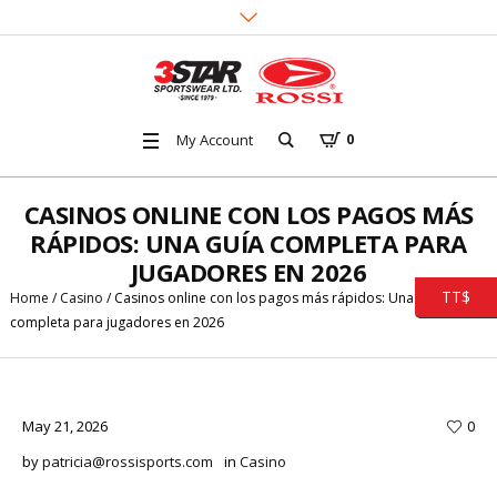
My Account
0
CASINOS ONLINE CON LOS PAGOS MÁS
RÁPIDOS: UNA GUÍA COMPLETA PARA
JUGADORES EN 2026
TT$
Home
/
Casino
/
Casinos online con los pagos más rápidos: Una guía
completa para jugadores en 2026
May 21, 2026
0
by
patricia@rossisports.com
in
Casino