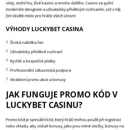
sloty, stolní hry, živé kasino a mnoho dalšího. Casino se pyšní
moderním designem a uživatelsky přívětivým rozhraním, což z něj
činí skvělé místo pro hráče všech úrovní.
VÝHODY LUCKYBET CASINA
Široká nabídka her
Uživatelsky přívětivé rozhraní
Rychlé a bezpečné platby
Profesionální zákaznická podpora
Atraktivní promo akce a bonusy
JAK FUNGUJE PROMO KÓD V
LUCKYBET CASINU?
Promo kód je speciální kód, který hráči mohou použít při registraci
nebo vkladu, aby získali bonusy, jako jsou volné otočky, bonusy na