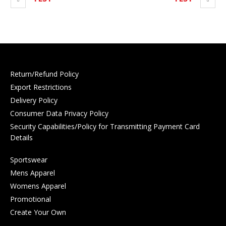
Return/Refund Policy
Export Restrictions
Delivery Policy
Consumer Data Privacy Policy
Security Capabilities/Policy for Transmitting Payment Card
Details
Sportswear
Mens Apparel
Womens Apparel
Promotional
Create Your Own