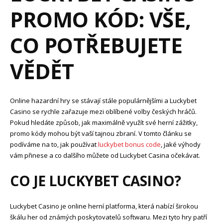
PROMO KÓD: VŠE,
CO POTŘEBUJETE
VĚDĚT
Online hazardní hry se stávají stále populárnějšími a Luckybet
Casino se rychle zařazuje mezi oblíbené volby českých hráčů.
Pokud hledáte způsob, jak maximálně využít své herní zážitky,
promo kódy mohou být vaší tajnou zbraní. V tomto článku se
podíváme na to, jak používat
luckybet bonus code
, jaké výhody
vám přinese a co dalšího můžete od Luckybet Casina očekávat.
CO JE LUCKYBET CASINO?
Luckybet Casino je online herní platforma, která nabízí širokou
škálu her od známých poskytovatelů softwaru. Mezi tyto hry patří