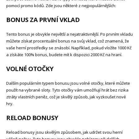
pomocí promo kódů. Zde jsou některé z nejpopulárnějších:
BONUS ZA PRVNÍ VKLAD
Tento bonus je obvykle největší a nejatraktivnější. Po prvním vkladu
můžete získat procentuální bonus na svůj vklad, což znamená, že
vaše herní prostředky se znásobí. Například, pokud vložíte 1000 Kč
a získáte 100% bonus, budete mít k dispozici 2000 Kč na hraní.
VOLNÉ OTOČKY
Dalším populárním typem bonusu jsou volné otočky, které můžete
použít na vybrané sloty. Tyto otočky vám umožňují hrát bez rizika
ztráty vlastních peněz, což je skvělý způsob, jak vyzkoušet nové
hry.
RELOAD BONUSY
Reload bonusy jsou skvělým způsobem, jak udržet svou herní