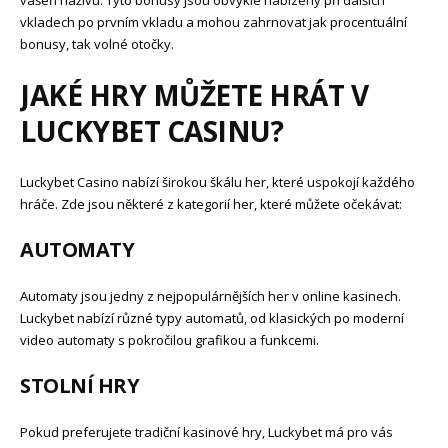
vášeň naživu. Tyto bonusy jsou obvykle nabízeny při dalších
vkladech po prvním vkladu a mohou zahrnovat jak procentuální
bonusy, tak volné otočky.
JAKÉ HRY MŮŽETE HRÁT V
LUCKYBET CASINU?
Luckybet Casino nabízí širokou škálu her, které uspokojí každého
hráče. Zde jsou některé z kategorií her, které můžete očekávat:
AUTOMATY
Automaty jsou jedny z nejpopulárnějších her v online kasinech.
Luckybet nabízí různé typy automatů, od klasických po moderní
video automaty s pokročilou grafikou a funkcemi.
STOLNÍ HRY
Pokud preferujete tradiční kasinové hry, Luckybet má pro vás